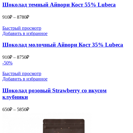
Шоколад темный Айвори Кост 55% Lubeca
Диапазон
910
₽
–
8780
₽
цен:
910₽
Быстрый просмотр
–
Добавить в избранное
8780₽
Шоколад молочный Айвори Кост 35% Lubeca
Диапазон
910
₽
–
8750
₽
цен:
-50%
910₽
–
Быстрый просмотр
Добавить в избранное
8750₽
Шоколад розовый Strawberry со вкусом
клубники
Диапазон
650
₽
–
5850
₽
цен:
650₽
–
5850₽