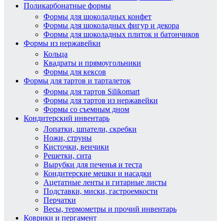
Поликарбонатные формы
Формы для шоколадных конфет
Формы для шоколадных фигур и декора
Формы для шоколадных плиток и батончиков
Формы из нержавейки
Кольца
Квадраты и прямоугольники
Формы для кексов
Формы для тартов и тарталеток
Формы для тартов Silikomart
Формы для тартов из нержавейки
Формы со съемным дном
Кондитерский инвентарь
Лопатки, шпатели, скребки
Ножи, струны
Кисточки, венчики
Решетки, сита
Вырубки для печенья и теста
Кондитерские мешки и насадки
Ацетатные ленты и гитарные листы
Подставки, миски, гастроемкости
Перчатки
Весы, термометры и прочий инвентарь
Коврики и пергамент