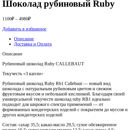
Шоколад рубиновый Ruby
Диапазон
1100
₽
–
4980
₽
цен:
Добавить в избранное
1100₽
–
Описание
4980₽
Доставка и Оплата
Описание
Рубиновый шоколад Ruby CALLEBAUT
Текучесть «3 капли»
Рубиновый шоколад Ruby Rb1 Callebaut — новый вид
шоколада с натуральным рубиновым цветом и свежим
фруктовым вкусом и небольшой кислинкой. Благодаря своей
универсальной текучести шоколад ruby ​​RB1 идеально
подходит для широкого спектра применений — от
формованных кондитерских изделий с покрытием до муссов и
других кондитерских изделий
Состав: сахар 35,5; какао-масло 29,5; сухое обезжиренное
молоко 16,5; сухое цельное молоко 12,5; какао-масса 4,5;