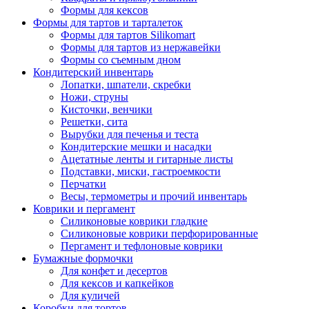
Формы для кексов
Формы для тартов и тарталеток
Формы для тартов Silikomart
Формы для тартов из нержавейки
Формы со съемным дном
Кондитерский инвентарь
Лопатки, шпатели, скребки
Ножи, струны
Кисточки, венчики
Решетки, сита
Вырубки для печенья и теста
Кондитерские мешки и насадки
Ацетатные ленты и гитарные листы
Подставки, миски, гастроемкости
Перчатки
Весы, термометры и прочий инвентарь
Коврики и пергамент
Силиконовые коврики гладкие
Силиконовые коврики перфорированные
Пергамент и тефлоновые коврики
Бумажные формочки
Для конфет и десертов
Для кексов и капкейков
Для куличей
Коробки для тортов