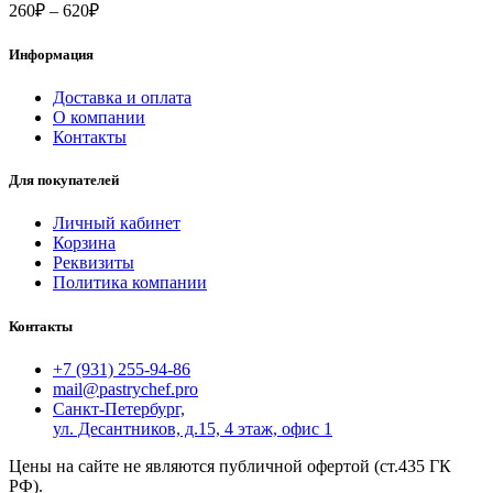
Диапазон
260
₽
–
620
₽
цен:
260₽
Информация
–
620₽
Доставка и оплата
О компании
Контакты
Для покупателей
Личный кабинет
Корзина
Реквизиты
Политика компании
Контакты
+7 (931) 255-94-86
mail@pastrychef.pro
Санкт-Петербург,
ул. Десантников, д.15, 4 этаж, офис 1
Цены на сайте не являются публичной офертой (ст.435 ГК
РФ).