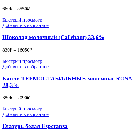
Диапазон
660
₽
–
8550
₽
цен:
660₽
Быстрый просмотр
–
Добавить в избранное
8550₽
Шоколад молочный (Callebaut) 33,6%
Диапазон
830
₽
–
16050
₽
цен:
830₽
Быстрый просмотр
–
Добавить в избранное
16050₽
Капли ТЕРМОСТАБИЛЬНЫЕ молочные ROSA
28,3%
Диапазон
380
₽
–
2090
₽
цен:
380₽
Быстрый просмотр
–
Добавить в избранное
2090₽
Глазурь белая Esperanza