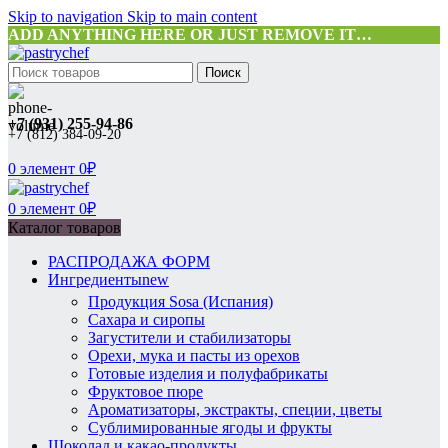
Skip to navigation
Skip to main content
ADD ANYTHING HERE OR JUST REMOVE IT…
Поиск
+7 (931) 255-94-86
+7 (812) 384-09-20
0
элемент
0
₽
0
элемент
0
₽
Каталог товаров
РАСПРОДАЖА ФОРМ
Ингредиенты
new
Продукция Sosa (Испания)
Сахара и сиропы
Загустители и стабилизаторы
Орехи, мука и пасты из орехов
Готовые изделия и полуфабрикаты
Фруктовое пюре
Ароматизаторы, экстракты, специи, цветы
Сублимированные ягоды и фрукты
Шоколад и какао-продукты