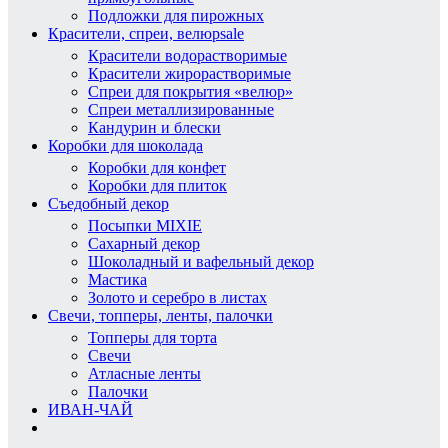
Подложки для пирожных
Красители, спреи, велюр
sale
Красители водорастворимые
Красители жирорастворимые
Спреи для покрытия «велюр»
Спреи металлизированные
Кандурин и блески
Коробки для шоколада
Коробки для конфет
Коробки для плиток
Съедобный декор
Посыпки MIXIE
Сахарный декор
Шоколадный и вафельный декор
Мастика
Золото и серебро в листах
Свечи, топперы, ленты, палочки
Топперы для торта
Свечи
Атласные ленты
Палочки
ИВАН-ЧАЙ