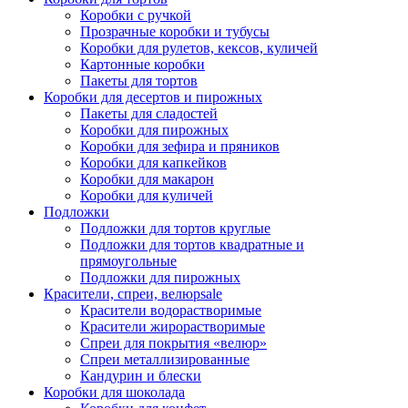
Коробки с ручкой
Прозрачные коробки и тубусы
Коробки для рулетов, кексов, куличей
Картонные коробки
Пакеты для тортов
Коробки для десертов и пирожных
Пакеты для сладостей
Коробки для пирожных
Коробки для зефира и пряников
Коробки для капкейков
Коробки для макарон
Коробки для куличей
Подложки
Подложки для тортов круглые
Подложки для тортов квадратные и
прямоугольные
Подложки для пирожных
Красители, спреи, велюр
sale
Красители водорастворимые
Красители жирорастворимые
Спреи для покрытия «велюр»
Спреи металлизированные
Кандурин и блески
Коробки для шоколада