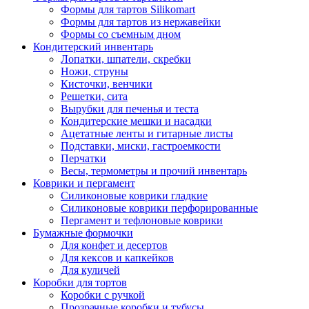
Формы для тартов Silikomart
Формы для тартов из нержавейки
Формы со съемным дном
Кондитерский инвентарь
Лопатки, шпатели, скребки
Ножи, струны
Кисточки, венчики
Решетки, сита
Вырубки для печенья и теста
Кондитерские мешки и насадки
Ацетатные ленты и гитарные листы
Подставки, миски, гастроемкости
Перчатки
Весы, термометры и прочий инвентарь
Коврики и пергамент
Силиконовые коврики гладкие
Силиконовые коврики перфорированные
Пергамент и тефлоновые коврики
Бумажные формочки
Для конфет и десертов
Для кексов и капкейков
Для куличей
Коробки для тортов
Коробки с ручкой
Прозрачные коробки и тубусы