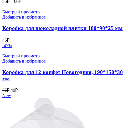
Диапазон
55
₽
–
60
₽
цен:
55₽
Быстрый просмотр
–
Добавить в избранное
60₽
Коробка для шоколадной плитки 180*90*25 мм
45
₽
-47%
Быстрый просмотр
Добавить в избранное
Коробка для 12 конфет Новогодняя, 190*150*30
мм
Первоначальная
Текущая
75
₽
40
₽
цена
цена:
New
составляла
40₽.
75₽.