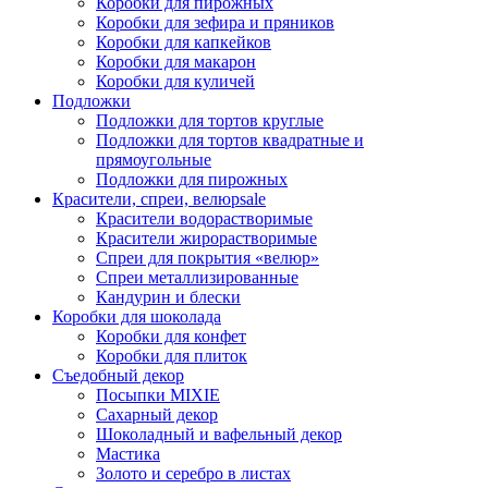
Коробки для пирожных
Коробки для зефира и пряников
Коробки для капкейков
Коробки для макарон
Коробки для куличей
Подложки
Подложки для тортов круглые
Подложки для тортов квадратные и
прямоугольные
Подложки для пирожных
Красители, спреи, велюр
sale
Красители водорастворимые
Красители жирорастворимые
Спреи для покрытия «велюр»
Спреи металлизированные
Кандурин и блески
Коробки для шоколада
Коробки для конфет
Коробки для плиток
Съедобный декор
Посыпки MIXIE
Сахарный декор
Шоколадный и вафельный декор
Мастика
Золото и серебро в листах