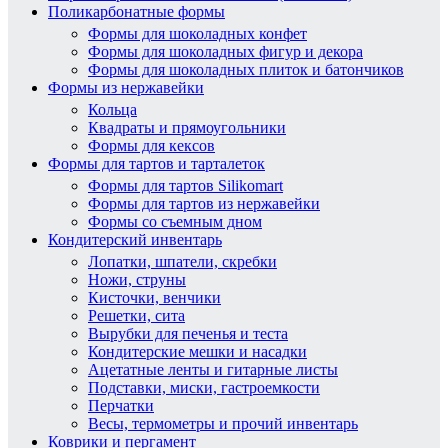
Поликарбонатные формы
Формы для шоколадных конфет
Формы для шоколадных фигур и декора
Формы для шоколадных плиток и батончиков
Формы из нержавейки
Кольца
Квадраты и прямоугольники
Формы для кексов
Формы для тартов и тарталеток
Формы для тартов Silikomart
Формы для тартов из нержавейки
Формы со съемным дном
Кондитерский инвентарь
Лопатки, шпатели, скребки
Ножи, струны
Кисточки, венчики
Решетки, сита
Вырубки для печенья и теста
Кондитерские мешки и насадки
Ацетатные ленты и гитарные листы
Подставки, миски, гастроемкости
Перчатки
Весы, термометры и прочий инвентарь
Коврики и пергамент