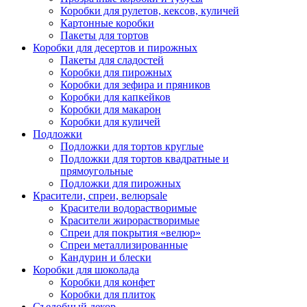
Коробки для рулетов, кексов, куличей
Картонные коробки
Пакеты для тортов
Коробки для десертов и пирожных
Пакеты для сладостей
Коробки для пирожных
Коробки для зефира и пряников
Коробки для капкейков
Коробки для макарон
Коробки для куличей
Подложки
Подложки для тортов круглые
Подложки для тортов квадратные и
прямоугольные
Подложки для пирожных
Красители, спреи, велюр
sale
Красители водорастворимые
Красители жирорастворимые
Спреи для покрытия «велюр»
Спреи металлизированные
Кандурин и блески
Коробки для шоколада
Коробки для конфет
Коробки для плиток
Съедобный декор