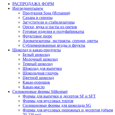
РАСПРОДАЖА ФОРМ
Ингредиенты
new
Продукция Sosa (Испания)
Сахара и сиропы
Загустители и стабилизаторы
Орехи, мука и пасты из орехов
Готовые изделия и полуфабрикаты
Фруктовое пюре
Ароматизаторы, экстракты, специи, цветы
Сублимированные ягоды и фрукты
Шоколад и какао-продукты
Белый шоколад
Молочный шоколад
Темный шоколад
Шоколад для выпечки
Шоколадная глазурь
Цветной шоколад
Какао-порошок
Какао-масло
Силиконовые формы Silikomart
Формы для выпечки и десертов SF и SFT
Формы для муссовых тортов
Силиконовые формы для шоколада SG
Формы для муссовых пирожных и десертов (объем
70-220 мл)