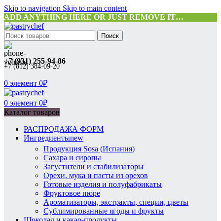
Skip to navigation
Skip to main content
ADD ANYTHING HERE OR JUST REMOVE IT…
Поиск
+7 (931) 255-94-86
+7 (812) 384-09-20
0
элемент
0
₽
0
элемент
0
₽
Каталог товаров
РАСПРОДАЖА ФОРМ
Ингредиенты
new
Продукция Sosa (Испания)
Сахара и сиропы
Загустители и стабилизаторы
Орехи, мука и пасты из орехов
Готовые изделия и полуфабрикаты
Фруктовое пюре
Ароматизаторы, экстракты, специи, цветы
Сублимированные ягоды и фрукты
Шоколад и какао-продукты