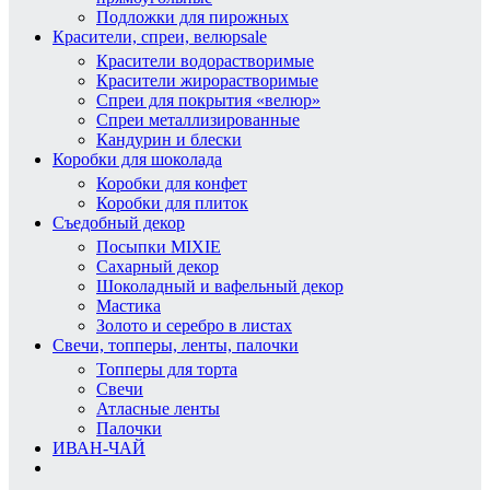
Подложки для пирожных
Красители, спреи, велюр
sale
Красители водорастворимые
Красители жирорастворимые
Спреи для покрытия «велюр»
Спреи металлизированные
Кандурин и блески
Коробки для шоколада
Коробки для конфет
Коробки для плиток
Съедобный декор
Посыпки MIXIE
Сахарный декор
Шоколадный и вафельный декор
Мастика
Золото и серебро в листах
Свечи, топперы, ленты, палочки
Топперы для торта
Свечи
Атласные ленты
Палочки
ИВАН-ЧАЙ