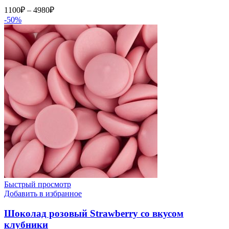
Диапазон
1100
₽
–
4980
₽
цен:
-50%
1100₽
–
4980₽
Быстрый просмотр
Добавить в избранное
Шоколад розовый Strawberry со вкусом
клубники