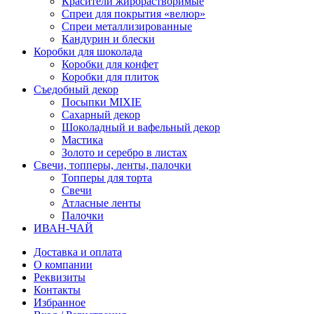
Красители жирорастворимые
Спреи для покрытия «велюр»
Спреи металлизированные
Кандурин и блески
Коробки для шоколада
Коробки для конфет
Коробки для плиток
Съедобный декор
Посыпки MIXIE
Сахарный декор
Шоколадный и вафельный декор
Мастика
Золото и серебро в листах
Свечи, топперы, ленты, палочки
Топперы для торта
Свечи
Атласные ленты
Палочки
ИВАН-ЧАЙ
Доставка и оплата
О компании
Реквизиты
Контакты
Избранное