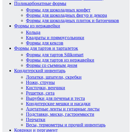
Поликарбонатные формы
Формы для шоколадных конфет
Формы для шоколадных фигур и декора
Формы для шоколадных плиток и батончиков
Формы из нержавейки
Кольца
Квадраты и прямоугольники
Формы для кексов
Формы для тартов и тарталеток
Формы для тартов Silikomart
Формы для тартов из нержавейки
Формы со съемным дном
Кондитерский инвентарь
Лопатки, шпатели, скребки
Ножи, струны
Кисточки, венчики
Решетки, сита
Вырубки для печенья и теста
Кондитерские мешки и насадки
Ацетатные ленты и гитарные листы
Подставки, миски, гастроемкости
Перчатки
Весы, термометры и прочий инвентарь
Коврики и пергамент