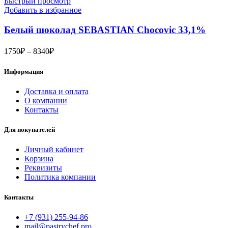
Быстрый просмотр
–
Добавить в избранное
5100₽
Белый шоколад SEBASTIAN Chocovic 33,1%
Диапазон
1750
₽
–
8340
₽
цен:
1750₽
Информация
–
8340₽
Доставка и оплата
О компании
Контакты
Для покупателей
Личный кабинет
Корзина
Реквизиты
Политика компании
Контакты
+7 (931) 255-94-86
mail@pastrychef.pro