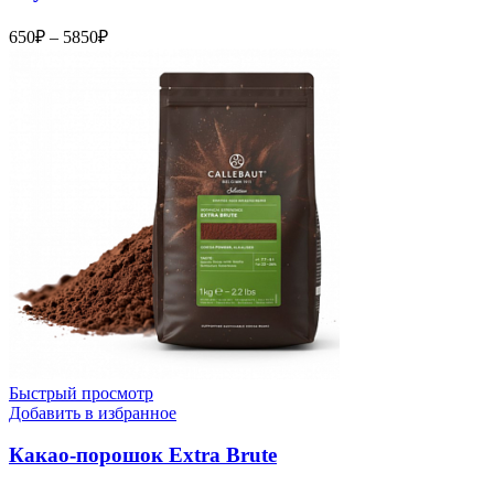
Диапазон
650
₽
–
5850
₽
цен:
650₽
–
5850₽
Быстрый просмотр
Добавить в избранное
Какао-порошок Extra Brute