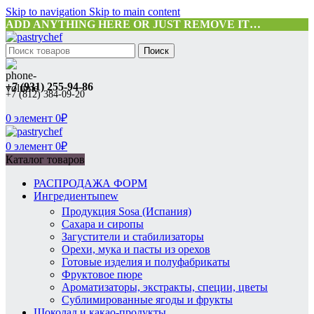
Skip to navigation
Skip to main content
ADD ANYTHING HERE OR JUST REMOVE IT…
Поиск
+7 (931) 255-94-86
+7 (812) 384-09-20
0
элемент
0
₽
0
элемент
0
₽
Каталог товаров
РАСПРОДАЖА ФОРМ
Ингредиенты
new
Продукция Sosa (Испания)
Сахара и сиропы
Загустители и стабилизаторы
Орехи, мука и пасты из орехов
Готовые изделия и полуфабрикаты
Фруктовое пюре
Ароматизаторы, экстракты, специи, цветы
Сублимированные ягоды и фрукты
Шоколад и какао-продукты