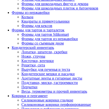
Формы для шоколадных фигур и декора
Формы для шоколадных плиток и батончиков
Формы из нержавейки
Кольца
Квадраты и прямоугольники
Формы для кексов
Формы для тартов и тарталеток
Формы для тартов Silikomart
Формы для тартов из нержавейки
Формы со съемным дном
Кондитерский инвентарь
Лопатки, шпатели, скребки
Ножи, струны
Кисточки, венчики
Решетки, сита
Вырубки для печенья и теста
Кондитерские мешки и насадки
Ацетатные ленты и гитарные листы
Подставки, миски, гастроемкости
Перчатки
Весы, термометры и прочий инвентарь
Коврики и пергамент
Силиконовые коврики гладкие
Силиконовые коврики перфорированные
Пергамент и тефлоновые коврики