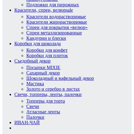
Подложки для пирожных
Красители, спреи, велюр
sale
Красители водорастворимые
Красители жирорастворимые
Спреи для покрытия «велюр»
Спреи металлизированные
Кандурин и блески
Коробки для шоколада
Коробки для конфет
Коробки для плиток
Съедобный декор
Посыпки MIXIE
Сахарный декор
Шоколадный и вафельный декор
Мастика
Золото и серебро в листах
Свечи, топперы, ленты, палочки
Топперы для торта
Свечи
Атласные ленты
Палочки
ИВАН-ЧАЙ