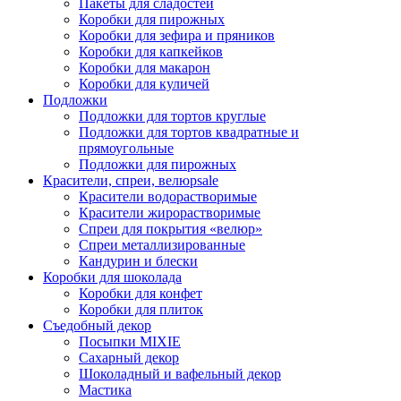
Пакеты для сладостей
Коробки для пирожных
Коробки для зефира и пряников
Коробки для капкейков
Коробки для макарон
Коробки для куличей
Подложки
Подложки для тортов круглые
Подложки для тортов квадратные и
прямоугольные
Подложки для пирожных
Красители, спреи, велюр
sale
Красители водорастворимые
Красители жирорастворимые
Спреи для покрытия «велюр»
Спреи металлизированные
Кандурин и блески
Коробки для шоколада
Коробки для конфет
Коробки для плиток
Съедобный декор
Посыпки MIXIE
Сахарный декор
Шоколадный и вафельный декор
Мастика