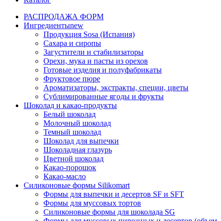
РАСПРОДАЖА ФОРМ
Ингредиенты
new
Продукция Sosa (Испания)
Сахара и сиропы
Загустители и стабилизаторы
Орехи, мука и пасты из орехов
Готовые изделия и полуфабрикаты
Фруктовое пюре
Ароматизаторы, экстракты, специи, цветы
Сублимированные ягоды и фрукты
Шоколад и какао-продукты
Белый шоколад
Молочный шоколад
Темный шоколад
Шоколад для выпечки
Шоколадная глазурь
Цветной шоколад
Какао-порошок
Какао-масло
Силиконовые формы Silikomart
Формы для выпечки и десертов SF и SFT
Формы для муссовых тортов
Силиконовые формы для шоколада SG
Формы для муссовых пирожных и десертов (объем