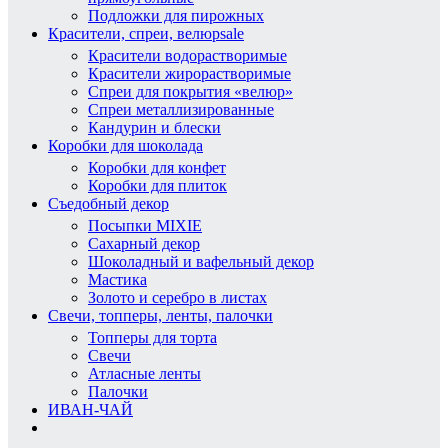
Подложки для пирожных
Красители, спреи, велюр
sale
Красители водорастворимые
Красители жирорастворимые
Спреи для покрытия «велюр»
Спреи металлизированные
Кандурин и блески
Коробки для шоколада
Коробки для конфет
Коробки для плиток
Съедобный декор
Посыпки MIXIE
Сахарный декор
Шоколадный и вафельный декор
Мастика
Золото и серебро в листах
Свечи, топперы, ленты, палочки
Топперы для торта
Свечи
Атласные ленты
Палочки
ИВАН-ЧАЙ