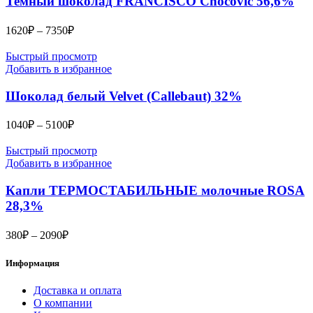
Темный шоколад FRANCISCO Chocovic 56,6%
Диапазон
1620
₽
–
7350
₽
цен:
1620₽
Быстрый просмотр
–
Добавить в избранное
7350₽
Шоколад белый Velvet (Callebaut) 32%
Диапазон
1040
₽
–
5100
₽
цен:
1040₽
Быстрый просмотр
–
Добавить в избранное
5100₽
Капли ТЕРМОСТАБИЛЬНЫЕ молочные ROSA
28,3%
Диапазон
380
₽
–
2090
₽
цен:
380₽
Информация
–
2090₽
Доставка и оплата
О компании