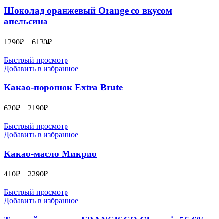
4980₽
Шоколад оранжевый Orange со вкусом
апельсина
Диапазон
1290
₽
–
6130
₽
цен:
1290₽
Быстрый просмотр
–
Добавить в избранное
6130₽
Какао-порошок Extra Brute
Диапазон
620
₽
–
2190
₽
цен:
620₽
Быстрый просмотр
–
Добавить в избранное
2190₽
Какао-масло Микрио
Диапазон
410
₽
–
2290
₽
цен:
410₽
Быстрый просмотр
–
Добавить в избранное
2290₽