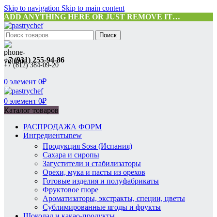
Skip to navigation
Skip to main content
ADD ANYTHING HERE OR JUST REMOVE IT…
Поиск
+7 (931) 255-94-86
+7 (812) 384-09-20
0
элемент
0
₽
0
элемент
0
₽
Каталог товаров
РАСПРОДАЖА ФОРМ
Ингредиенты
new
Продукция Sosa (Испания)
Сахара и сиропы
Загустители и стабилизаторы
Орехи, мука и пасты из орехов
Готовые изделия и полуфабрикаты
Фруктовое пюре
Ароматизаторы, экстракты, специи, цветы
Сублимированные ягоды и фрукты
Шоколад и какао-продукты