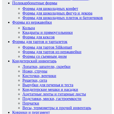
Поликарбонатные формы
Формы для шоколадных конфет
Формы для шоколадных фигур и декора
Формы для шоколадных плиток и батончиков
Формы из нержавейки
Кольца
Квадраты и прямоугольники
Формы для кексов
Формы для тартов и тарталеток
Формы для тартов Silikomart
Формы для тартов из нержавейки
Формы со съемным дном
Кондитерский инвентарь
Лопатки, шпатели, скребки
Ножи, струны
Кисточки, венчики
Решетки, сита
Вырубки для печенья и теста
Кондитерские мешки и насадки
Ацетатные ленты и гитарные листы
Подставки, миски, гастроемкости
Перчатки
Весы, термометры и прочий инвентарь
Коврики и пергамент