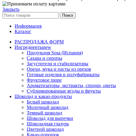
Закрыть
Поиск
Информация
Каталог
РАСПРОДАЖА ФОРМ
Ингредиенты
new
Продукция Sosa (Испания)
Сахара и сиропы
Загустители и стабилизаторы
Орехи, мука и пасты из орехов
Готовые изделия и полуфабрикаты
Фруктовое пюре
Ароматизаторы, экстракты, специи, цветы
Сублимированные ягоды и фрукты
Шоколад и какао-продукты
Белый шоколад
Молочный шоколад
Темный шоколад
Шоколад для выпечки
Шоколадная глазурь
Цветной шоколад
Какао-порошок