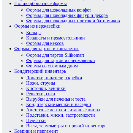
Поликарбонатные формы
Формы для шоколадных конфет
Формы для шоколадных фигур и декора
Формы для шоколадных плиток и батончиков
Формы из нержавейки
Кольца
Квадраты и прямоугольники
Формы для кексов
Формы для тартов и тарталеток
Формы для тартов Silikomart
Формы для тартов из нержавейки
Формы со съемным дном
Кондитерский инвентарь
Лопатки, шпатели, скребки
Ножи, струны
Кисточки, венчики
Решетки, сита
Вырубки для печенья и теста
Кондитерские мешки и насадки
Ацетатные ленты и гитарные листы
Подставки, миски, гастроемкости
Перчатки
Весы, термометры и прочий инвентарь
Коврики и пергамент