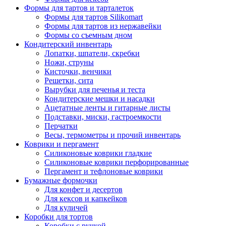
Формы для тартов и тарталеток
Формы для тартов Silikomart
Формы для тартов из нержавейки
Формы со съемным дном
Кондитерский инвентарь
Лопатки, шпатели, скребки
Ножи, струны
Кисточки, венчики
Решетки, сита
Вырубки для печенья и теста
Кондитерские мешки и насадки
Ацетатные ленты и гитарные листы
Подставки, миски, гастроемкости
Перчатки
Весы, термометры и прочий инвентарь
Коврики и пергамент
Силиконовые коврики гладкие
Силиконовые коврики перфорированные
Пергамент и тефлоновые коврики
Бумажные формочки
Для конфет и десертов
Для кексов и капкейков
Для куличей
Коробки для тортов
Коробки с ручкой