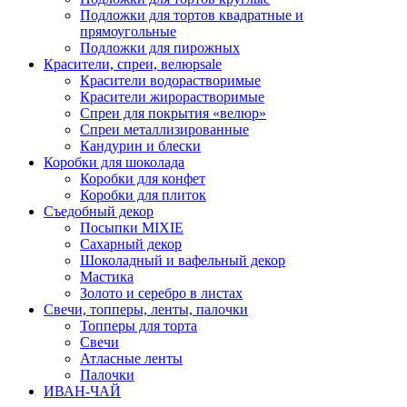
Подложки для тортов квадратные и
прямоугольные
Подложки для пирожных
Красители, спреи, велюр
sale
Красители водорастворимые
Красители жирорастворимые
Спреи для покрытия «велюр»
Спреи металлизированные
Кандурин и блески
Коробки для шоколада
Коробки для конфет
Коробки для плиток
Съедобный декор
Посыпки MIXIE
Сахарный декор
Шоколадный и вафельный декор
Мастика
Золото и серебро в листах
Свечи, топперы, ленты, палочки
Топперы для торта
Свечи
Атласные ленты
Палочки
ИВАН-ЧАЙ