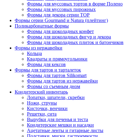
Формы для муссовых тортов в форме Полено
Формы для муссовых пирожных
Формы для декора серии TOP
Формы серии Gourmand и Natura (плейтинг)
Поликарбонатные формы
Формы для шоколадных конфет
Формы для шоколадных фигур и декора
Формы для шоколадных плиток и батончиков
Формы из нержавейки
Кольца
Квадраты и прямоугольники
Формы для кексов
Формы для тартов и тарталеток
Формы для тартов Silikomart
Формы для тартов из нержавейки
Формы со съемным дном
Кондитерский инвентарь
Лопатки, шпатели, скребки
Ножи, струны
Кисточки, венчики
Решетки, сита
Вырубки для печенья и теста
Кондитерские мешки и насадки
Ацетатные ленты и гитарные листы
Подставки, миски, гастроемкости