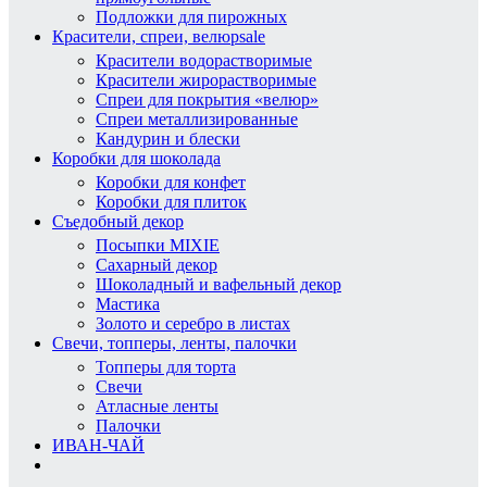
Подложки для пирожных
Красители, спреи, велюр
sale
Красители водорастворимые
Красители жирорастворимые
Спреи для покрытия «велюр»
Спреи металлизированные
Кандурин и блески
Коробки для шоколада
Коробки для конфет
Коробки для плиток
Съедобный декор
Посыпки MIXIE
Сахарный декор
Шоколадный и вафельный декор
Мастика
Золото и серебро в листах
Свечи, топперы, ленты, палочки
Топперы для торта
Свечи
Атласные ленты
Палочки
ИВАН-ЧАЙ