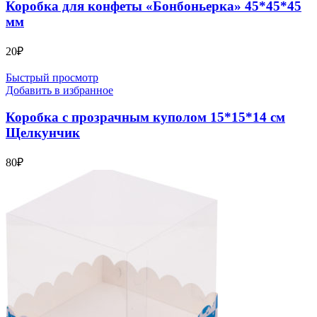
Коробка для конфеты «Бонбоньерка» 45*45*45
мм
20
₽
Быстрый просмотр
Добавить в избранное
Коробка с прозрачным куполом 15*15*14 см
Щелкунчик
80
₽