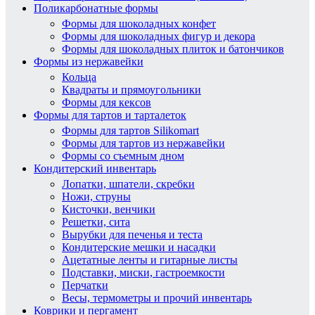
Поликарбонатные формы
Формы для шоколадных конфет
Формы для шоколадных фигур и декора
Формы для шоколадных плиток и батончиков
Формы из нержавейки
Кольца
Квадраты и прямоугольники
Формы для кексов
Формы для тартов и тарталеток
Формы для тартов Silikomart
Формы для тартов из нержавейки
Формы со съемным дном
Кондитерский инвентарь
Лопатки, шпатели, скребки
Ножи, струны
Кисточки, венчики
Решетки, сита
Вырубки для печенья и теста
Кондитерские мешки и насадки
Ацетатные ленты и гитарные листы
Подставки, миски, гастроемкости
Перчатки
Весы, термометры и прочий инвентарь
Коврики и пергамент