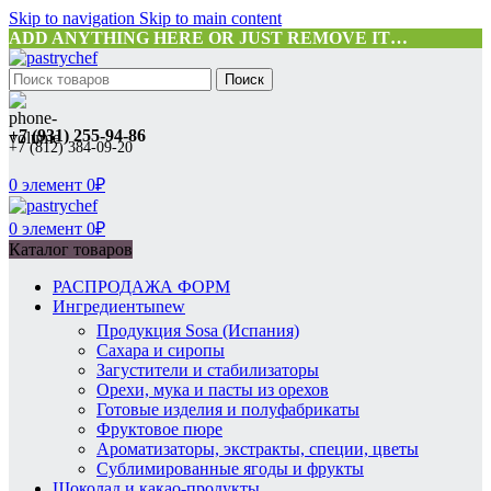
Skip to navigation
Skip to main content
ADD ANYTHING HERE OR JUST REMOVE IT…
Поиск
+7 (931) 255-94-86
+7 (812) 384-09-20
0
элемент
0
₽
0
элемент
0
₽
Каталог товаров
РАСПРОДАЖА ФОРМ
Ингредиенты
new
Продукция Sosa (Испания)
Сахара и сиропы
Загустители и стабилизаторы
Орехи, мука и пасты из орехов
Готовые изделия и полуфабрикаты
Фруктовое пюре
Ароматизаторы, экстракты, специи, цветы
Сублимированные ягоды и фрукты
Шоколад и какао-продукты