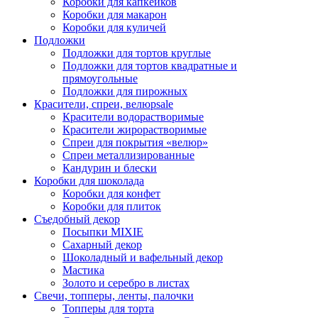
Коробки для капкейков
Коробки для макарон
Коробки для куличей
Подложки
Подложки для тортов круглые
Подложки для тортов квадратные и
прямоугольные
Подложки для пирожных
Красители, спреи, велюр
sale
Красители водорастворимые
Красители жирорастворимые
Спреи для покрытия «велюр»
Спреи металлизированные
Кандурин и блески
Коробки для шоколада
Коробки для конфет
Коробки для плиток
Съедобный декор
Посыпки MIXIE
Сахарный декор
Шоколадный и вафельный декор
Мастика
Золото и серебро в листах
Свечи, топперы, ленты, палочки
Топперы для торта