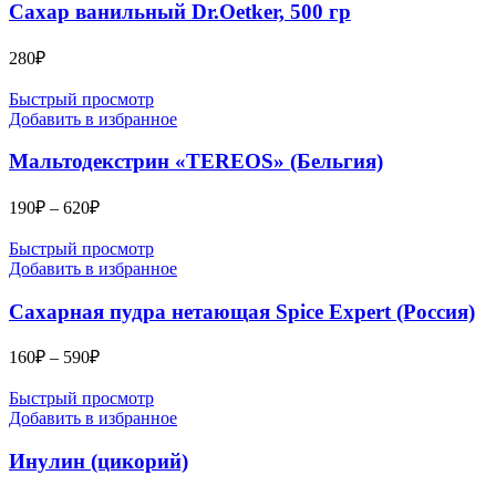
Сахар ванильный Dr.Oetker, 500 гр
280
₽
Быстрый просмотр
Добавить в избранное
Мальтодекстрин «TEREOS» (Бельгия)
Диапазон
190
₽
–
620
₽
цен:
190₽
Быстрый просмотр
–
Добавить в избранное
620₽
Сахарная пудра нетающая Spice Expert (Россия)
Диапазон
160
₽
–
590
₽
цен:
160₽
Быстрый просмотр
–
Добавить в избранное
590₽
Инулин (цикорий)