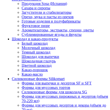
Продукция Sosa (Испания)
Сахара и сиропы
Загустители и стабилизаторы
Орехи, мука и пасты из орехов
Готовые изделия и полуфабрикаты
Фруктовое пюре
Ароматизаторы, экстракты, специи, цветы
Сублимированные ягоды и фрукты
Шоколад и какао-продукты
Белый шоколад
Молочный шоколад
Темный шоколад
Шоколад для выпечки
Шоколадная глазурь
Цветной шоколад
Какао-порошок
Какао-масло
Силиконовые формы Silikomart
Формы для выпечки и десертов SF и SFT
Формы для муссовых тортов
Силиконовые формы для шоколада SG
Формы для муссовых пирожных и десертов (объем
70-220 мл)
Формы для муссовых десертов и декора (объем до
70 мл)