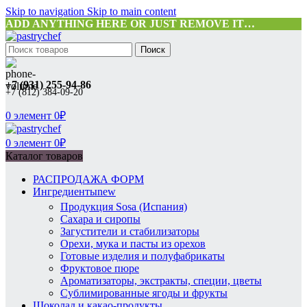
Skip to navigation
Skip to main content
ADD ANYTHING HERE OR JUST REMOVE IT…
Поиск
+7 (931) 255-94-86
+7 (812) 384-09-20
0
элемент
0
₽
0
элемент
0
₽
Каталог товаров
РАСПРОДАЖА ФОРМ
Ингредиенты
new
Продукция Sosa (Испания)
Сахара и сиропы
Загустители и стабилизаторы
Орехи, мука и пасты из орехов
Готовые изделия и полуфабрикаты
Фруктовое пюре
Ароматизаторы, экстракты, специи, цветы
Сублимированные ягоды и фрукты
Шоколад и какао-продукты