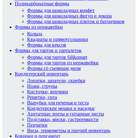
Поликарбонатные формы
Формы для шоколадных конфет
Формы для шоколадных фигур и декора
Формы для шоколадных плиток и батончиков
Формы из нержавейки
Кольца
Квадраты и прямоугольники
Формы для кексов
Формы для тартов и тарталеток
Формы для тартов Silikomart
Формы для тартов из нержавейки
Формы со съемным дном
Кондитерский инвентарь
Лопатки, шпатели, скребки
Ножи, струны
Кисточки, венчики
Решетки, сита
Вырубки для печенья и теста
Кондитерские мешки и насадки
Ацетатные ленты и гитарные листы
Подставки, миски, гастроемкости
Перчатки
Весы, термометры и прочий инвентарь
Коврики и пергамент