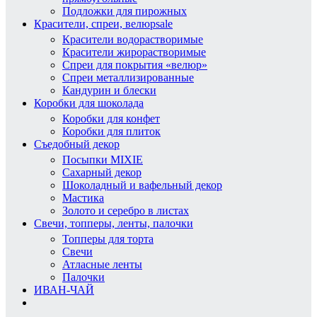
Подложки для пирожных
Красители, спреи, велюр
sale
Красители водорастворимые
Красители жирорастворимые
Спреи для покрытия «велюр»
Спреи металлизированные
Кандурин и блески
Коробки для шоколада
Коробки для конфет
Коробки для плиток
Съедобный декор
Посыпки MIXIE
Сахарный декор
Шоколадный и вафельный декор
Мастика
Золото и серебро в листах
Свечи, топперы, ленты, палочки
Топперы для торта
Свечи
Атласные ленты
Палочки
ИВАН-ЧАЙ