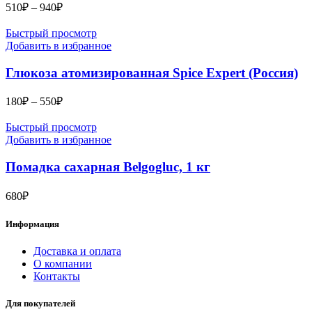
Диапазон
510
₽
–
940
₽
цен:
510₽
Быстрый просмотр
–
Добавить в избранное
940₽
Глюкоза атомизированная Spice Expert (Россия)
Диапазон
180
₽
–
550
₽
цен:
180₽
Быстрый просмотр
–
Добавить в избранное
550₽
Помадка сахарная Belgogluc, 1 кг
680
₽
Информация
Доставка и оплата
О компании
Контакты
Для покупателей