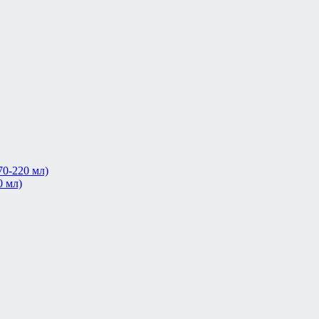
0-220 мл)
0 мл)