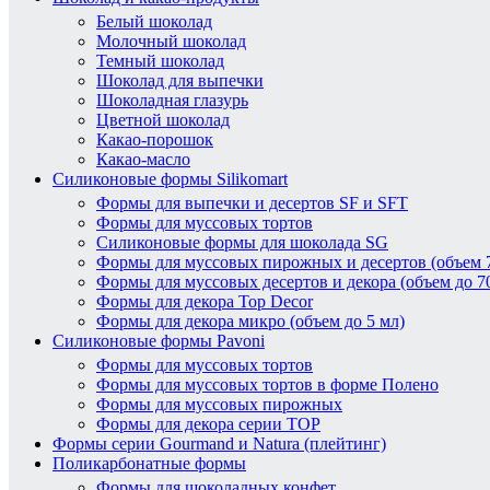
Белый шоколад
Молочный шоколад
Темный шоколад
Шоколад для выпечки
Шоколадная глазурь
Цветной шоколад
Какао-порошок
Какао-масло
Силиконовые формы Silikomart
Формы для выпечки и десертов SF и SFT
Формы для муссовых тортов
Силиконовые формы для шоколада SG
Формы для муссовых пирожных и десертов (объем 7
Формы для муссовых десертов и декора (объем до 7
Формы для декора Top Decor
Формы для декора микро (объем до 5 мл)
Силиконовые формы Pavoni
Формы для муссовых тортов
Формы для муссовых тортов в форме Полено
Формы для муссовых пирожных
Формы для декора серии TOP
Формы серии Gourmand и Natura (плейтинг)
Поликарбонатные формы
Формы для шоколадных конфет