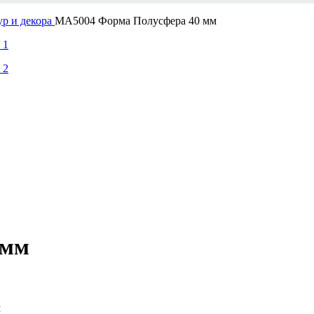
р и декора
MA5004 Форма Полусфера 40 мм
 мм
м