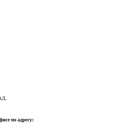
АД.
фисе по адресу: