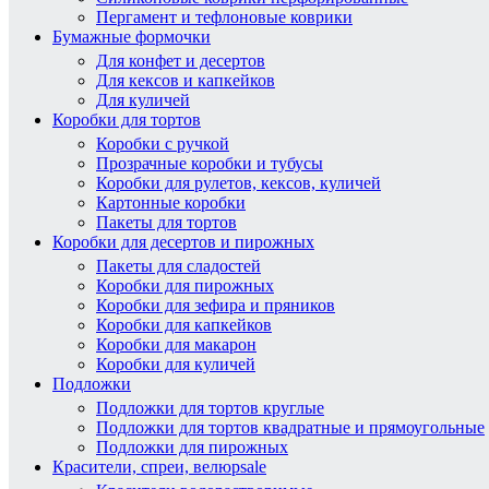
Пергамент и тефлоновые коврики
Бумажные формочки
Для конфет и десертов
Для кексов и капкейков
Для куличей
Коробки для тортов
Коробки с ручкой
Прозрачные коробки и тубусы
Коробки для рулетов, кексов, куличей
Картонные коробки
Пакеты для тортов
Коробки для десертов и пирожных
Пакеты для сладостей
Коробки для пирожных
Коробки для зефира и пряников
Коробки для капкейков
Коробки для макарон
Коробки для куличей
Подложки
Подложки для тортов круглые
Подложки для тортов квадратные и прямоугольные
Подложки для пирожных
Красители, спреи, велюр
sale