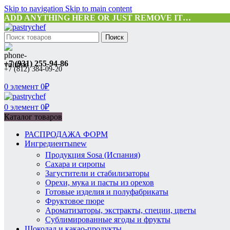
Skip to navigation
Skip to main content
ADD ANYTHING HERE OR JUST REMOVE IT…
Поиск
+7 (931) 255-94-86
+7 (812) 384-09-20
0
элемент
0
₽
0
элемент
0
₽
Каталог товаров
РАСПРОДАЖА ФОРМ
Ингредиенты
new
Продукция Sosa (Испания)
Сахара и сиропы
Загустители и стабилизаторы
Орехи, мука и пасты из орехов
Готовые изделия и полуфабрикаты
Фруктовое пюре
Ароматизаторы, экстракты, специи, цветы
Сублимированные ягоды и фрукты
Шоколад и какао-продукты