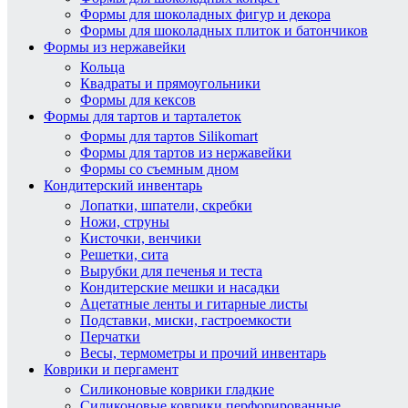
Формы для шоколадных фигур и декора
Формы для шоколадных плиток и батончиков
Формы из нержавейки
Кольца
Квадраты и прямоугольники
Формы для кексов
Формы для тартов и тарталеток
Формы для тартов Silikomart
Формы для тартов из нержавейки
Формы со съемным дном
Кондитерский инвентарь
Лопатки, шпатели, скребки
Ножи, струны
Кисточки, венчики
Решетки, сита
Вырубки для печенья и теста
Кондитерские мешки и насадки
Ацетатные ленты и гитарные листы
Подставки, миски, гастроемкости
Перчатки
Весы, термометры и прочий инвентарь
Коврики и пергамент
Силиконовые коврики гладкие
Силиконовые коврики перфорированные