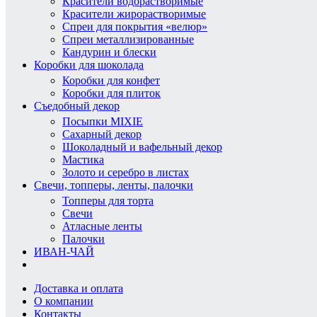
Красители водорастворимые
Красители жирорастворимые
Спреи для покрытия «велюр»
Спреи металлизированные
Кандурин и блески
Коробки для шоколада
Коробки для конфет
Коробки для плиток
Съедобный декор
Посыпки MIXIE
Сахарный декор
Шоколадный и вафельный декор
Мастика
Золото и серебро в листах
Свечи, топперы, ленты, палочки
Топперы для торта
Свечи
Атласные ленты
Палочки
ИВАН-ЧАЙ
Доставка и оплата
О компании
Контакты