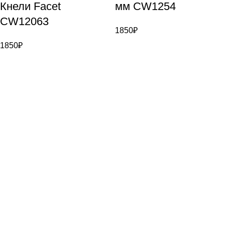
Кнели Facet
мм CW1254
CW12063
1850
₽
1850
₽
Информация
Доставка и оплата
О компании
Контакты
Для покупателей
Личный кабинет
Корзина
Реквизиты
Политика компании
Контакты