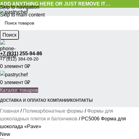
ADD ANYTHING HERE OR JUST REMOVE IT…
Skip to navigation
Skip to main content
Поиск
+7 (931) 255-94-86
+7 (812) 384-09-20
0
элемент
0
₽
0
элемент
0
₽
Каталог товаров
ДОСТАВКА И ОПЛАТА
О КОМПАНИИ
КОНТАКТЫ
Главная
Поликарбонатные формы
Формы для
шоколадных плиток и батончиков
PC5006 Форма для
шоколада «Pave»
New