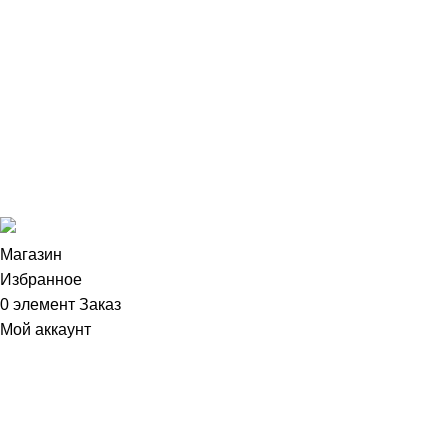
+7 (931) 255-94-86
mail@pastrychef.pro
Санкт-Петербург,
ул. Десантников, д.15, 4 этаж, офис 1
Цены на сайте не являются публичной офертой (ст.435 ГК
РФ).
Стоимость и наличие товара просьба уточнять по
телефону.
Магазин
Избранное
0
элемент
Заказ
Мой аккаунт