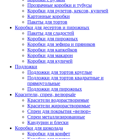
Прозрачные коробки и тубусы
Коробки для рулетов, кексов, куличей
Картонные коробки
Пакеты для тортов
Коробки для десертов и пирожных
Пакеты для сладостей
Коробки для пирожных
Коробки для зефира и пряников
Коробки для капкейков
Коробки для макарон
Коробки для куличей
Подложки
Подложки для тортов круглые
Подложки для тортов квадратные и
прямоугольные
Подложки для пирожных
Красители, спреи, велюр
sale
Красители водорастворимые
Красители жирорастворимые
Спреи для покрытия «велюр»
Спреи металлизированные
Кандурин и блески
Коробки для шоколада
Коробки для конфет