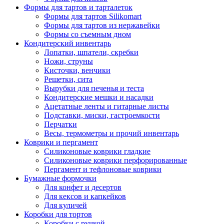
Формы для тартов и тарталеток
Формы для тартов Silikomart
Формы для тартов из нержавейки
Формы со съемным дном
Кондитерский инвентарь
Лопатки, шпатели, скребки
Ножи, струны
Кисточки, венчики
Решетки, сита
Вырубки для печенья и теста
Кондитерские мешки и насадки
Ацетатные ленты и гитарные листы
Подставки, миски, гастроемкости
Перчатки
Весы, термометры и прочий инвентарь
Коврики и пергамент
Силиконовые коврики гладкие
Силиконовые коврики перфорированные
Пергамент и тефлоновые коврики
Бумажные формочки
Для конфет и десертов
Для кексов и капкейков
Для куличей
Коробки для тортов
Коробки с ручкой