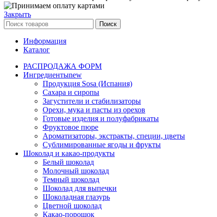
Закрыть
Поиск
Информация
Каталог
РАСПРОДАЖА ФОРМ
Ингредиенты
new
Продукция Sosa (Испания)
Сахара и сиропы
Загустители и стабилизаторы
Орехи, мука и пасты из орехов
Готовые изделия и полуфабрикаты
Фруктовое пюре
Ароматизаторы, экстракты, специи, цветы
Сублимированные ягоды и фрукты
Шоколад и какао-продукты
Белый шоколад
Молочный шоколад
Темный шоколад
Шоколад для выпечки
Шоколадная глазурь
Цветной шоколад
Какао-порошок