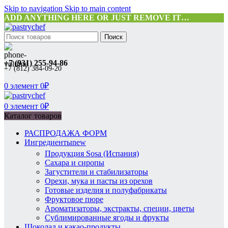
Skip to navigation
Skip to main content
ADD ANYTHING HERE OR JUST REMOVE IT…
Поиск
+7 (931) 255-94-86
+7 (812) 384-09-20
0
элемент
0
₽
0
элемент
0
₽
Каталог товаров
РАСПРОДАЖА ФОРМ
Ингредиенты
new
Продукция Sosa (Испания)
Сахара и сиропы
Загустители и стабилизаторы
Орехи, мука и пасты из орехов
Готовые изделия и полуфабрикаты
Фруктовое пюре
Ароматизаторы, экстракты, специи, цветы
Сублимированные ягоды и фрукты
Шоколад и какао-продукты