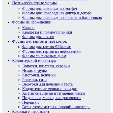
Поликарбонатные формы
Формы для шоколадных конфет
Формы для шоколадных фигур и декора
Формы для шоколадных плиток и батончиков
Формы из нержавейки
Кольца
Квадраты и прямоугольники
Формы для кексов
Формы для тартов и тарталеток
Формы для тартов Silikomart
Формы для тартов из нержавейки
Формы со съемным дном
Кондитерский инвентарь
Лопатки, шпатели, скребки
Ножи, струны
Кисточки, венчики
Решетки, сита
Вырубки для печенья и теста
Кондитерские мешки и насадки
Ацетатные ленты и гитарные листы
Подставки, миски, гастроемкости
Перчатки
Весы, термометры и прочий инвентарь
Коврики и пергамент