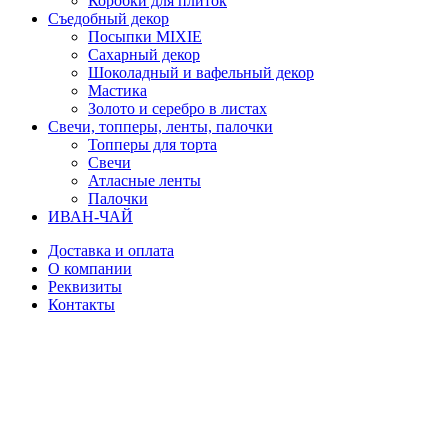
Коробки для плиток
Съедобный декор
Посыпки MIXIE
Сахарный декор
Шоколадный и вафельный декор
Мастика
Золото и серебро в листах
Свечи, топперы, ленты, палочки
Топперы для торта
Свечи
Атласные ленты
Палочки
ИВАН-ЧАЙ
Доставка и оплата
О компании
Реквизиты
Контакты
Избранное
Вход / Регистрация
Корзина
Закрыть
Войти
Закрыть