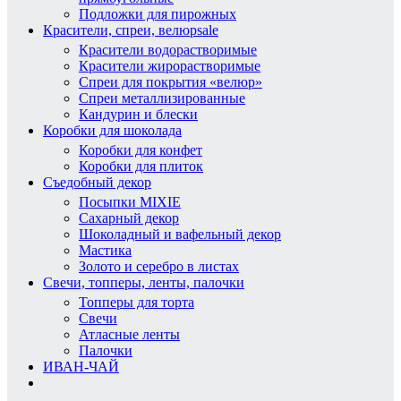
Подложки для пирожных
Красители, спреи, велюр
sale
Красители водорастворимые
Красители жирорастворимые
Спреи для покрытия «велюр»
Спреи металлизированные
Кандурин и блески
Коробки для шоколада
Коробки для конфет
Коробки для плиток
Съедобный декор
Посыпки MIXIE
Сахарный декор
Шоколадный и вафельный декор
Мастика
Золото и серебро в листах
Свечи, топперы, ленты, палочки
Топперы для торта
Свечи
Атласные ленты
Палочки
ИВАН-ЧАЙ