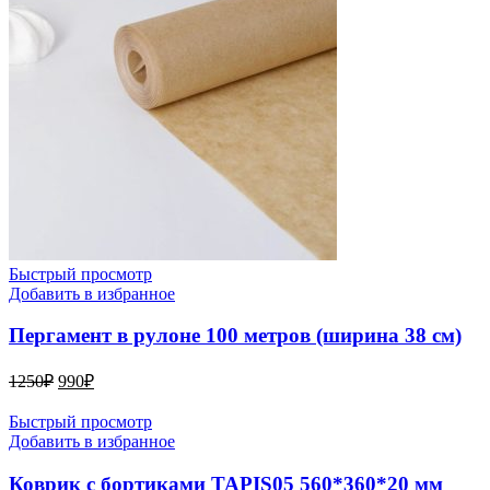
Быстрый просмотр
Добавить в избранное
Пергамент в рулоне 100 метров (ширина 38 см)
Первоначальная
Текущая
1250
₽
990
₽
цена
цена:
составляла
990₽.
Быстрый просмотр
1250₽.
Добавить в избранное
Коврик с бортиками TAPIS05 560*360*20 мм