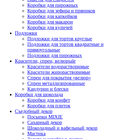
Коробки для пирожных
Коробки для зефира и пряников
Коробки для капкейков
Коробки для макарон
Коробки для куличей
Подложки
Подложки для тортов круглые
Подложки для тортов квадратные и
прямоугольные
Подложки для пирожных
Красители, спреи, велюр
sale
Красители водорастворимые
Красители жирорастворимые
Спреи для покрытия «велюр»
Спреи металлизированные
Кандурин и блески
Коробки для шоколада
Коробки для конфет
Коробки для плиток
Съедобный декор
Посыпки MIXIE
Сахарный декор
Шоколадный и вафельный декор
Мастика