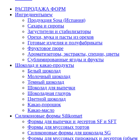
РАСПРОДАЖА ФОРМ
Ингредиенты
new
Продукция Sosa (Испания)
Сахара и сиропы
Загустители и стабилизаторы
Орехи, мука и пасты из орехов
Готовые изделия и полуфабрикаты
Фруктовое пюре
Ароматизаторы, экстракты, специи, цветы
Сублимированные ягоды и фрукты
Шоколад и какао-продукты
Белый шоколад
Молочный шоколад
Темный шоколад
Шоколад для выпечки
Шоколадная глазурь
Цветной шоколад
Какао-порошок
Какао-масло
Силиконовые формы Silikomart
Формы для выпечки и десертов SF и SFT
Формы для муссовых тортов
Силиконовые формы для шоколада SG
Формы для муссовых пирожных и десертов (объем