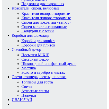
Подложки для пирожных
Красители, спреи, велюр
sale
Красители водорастворимые
Красители жирорастворимые
Спреи для покрытия «велюр»
Спреи металлизированные
Кандурин и блески
Коробки для шоколада
Коробки для конфет
Коробки для плиток
Съедобный декор
Посыпки MIXIE
Сахарный декор
Шоколадный и вафельный декор
Мастика
Золото и серебро в листах
Свечи, топперы, ленты, палочки
Топперы для торта
Свечи
Атласные ленты
Палочки
ИВАН-ЧАЙ