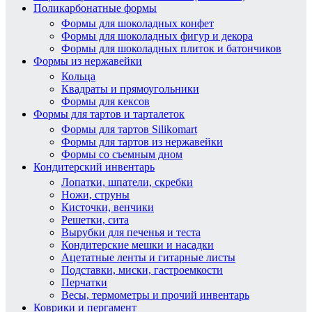
Поликарбонатные формы
Формы для шоколадных конфет
Формы для шоколадных фигур и декора
Формы для шоколадных плиток и батончиков
Формы из нержавейки
Кольца
Квадраты и прямоугольники
Формы для кексов
Формы для тартов и тарталеток
Формы для тартов Silikomart
Формы для тартов из нержавейки
Формы со съемным дном
Кондитерский инвентарь
Лопатки, шпатели, скребки
Ножи, струны
Кисточки, венчики
Решетки, сита
Вырубки для печенья и теста
Кондитерские мешки и насадки
Ацетатные ленты и гитарные листы
Подставки, миски, гастроемкости
Перчатки
Весы, термометры и прочий инвентарь
Коврики и пергамент