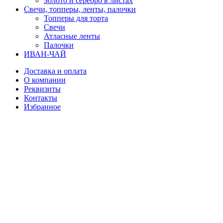
Золото и серебро в листах
Свечи, топперы, ленты, палочки
Топперы для торта
Свечи
Атласные ленты
Палочки
ИВАН-ЧАЙ
Доставка и оплата
О компании
Реквизиты
Контакты
Избранное
Вход / Регистрация
Корзина
Закрыть
Войти
Закрыть
Еще нет аккаунта?
Создать аккаунт
Магазин
Избранное
0
элемент
Заказ