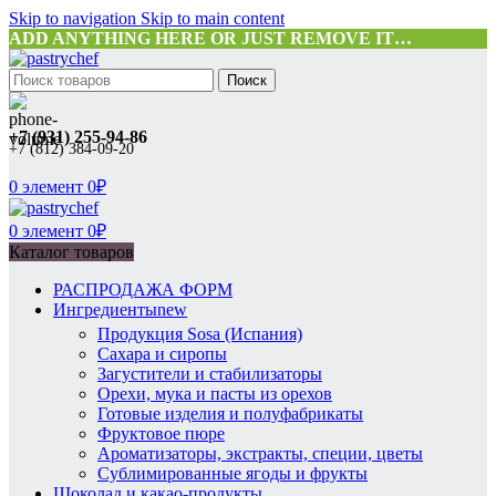
Skip to navigation
Skip to main content
ADD ANYTHING HERE OR JUST REMOVE IT…
Поиск
+7 (931) 255-94-86
+7 (812) 384-09-20
0
элемент
0
₽
0
элемент
0
₽
Каталог товаров
РАСПРОДАЖА ФОРМ
Ингредиенты
new
Продукция Sosa (Испания)
Сахара и сиропы
Загустители и стабилизаторы
Орехи, мука и пасты из орехов
Готовые изделия и полуфабрикаты
Фруктовое пюре
Ароматизаторы, экстракты, специи, цветы
Сублимированные ягоды и фрукты
Шоколад и какао-продукты