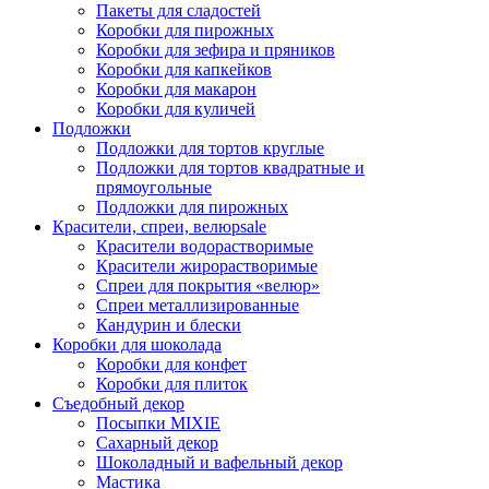
Пакеты для сладостей
Коробки для пирожных
Коробки для зефира и пряников
Коробки для капкейков
Коробки для макарон
Коробки для куличей
Подложки
Подложки для тортов круглые
Подложки для тортов квадратные и
прямоугольные
Подложки для пирожных
Красители, спреи, велюр
sale
Красители водорастворимые
Красители жирорастворимые
Спреи для покрытия «велюр»
Спреи металлизированные
Кандурин и блески
Коробки для шоколада
Коробки для конфет
Коробки для плиток
Съедобный декор
Посыпки MIXIE
Сахарный декор
Шоколадный и вафельный декор
Мастика