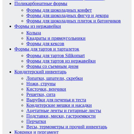
Поликарбонатные формы
Формы для шоколадных конфет
Формы для шоколадных фигур и декора
Формы для шоколадных плиток и батончиков
Формы из нержавейки
Кольца
Квадраты и прямоугольники
Формы для кексов
Формы для тартов и тарталеток
Формы для тартов Silikomart
Формы для тартов из нержавейки
Формы со съемным дном
Кондитерский инвентарь
Лопатки, шпатели, скребки
Ножи, струны
Кисточки, венчики
Решетки, сита
Вырубки для печенья и теста
Кондитерские мешки и насадки
Ацетатные ленты и гитарные листы
Подставки, миски, гастроемкости
Перчатки
Весы, термометры и прочий инвентарь
Коврики и пергамент