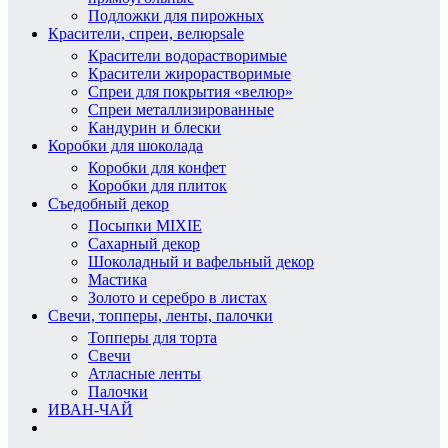
Подложки для пирожных
Красители, спреи, велюр
sale
Красители водорастворимые
Красители жирорастворимые
Спреи для покрытия «велюр»
Спреи металлизированные
Кандурин и блески
Коробки для шоколада
Коробки для конфет
Коробки для плиток
Съедобный декор
Посыпки MIXIE
Сахарный декор
Шоколадный и вафельный декор
Мастика
Золото и серебро в листах
Свечи, топперы, ленты, палочки
Топперы для торта
Свечи
Атласные ленты
Палочки
ИВАН-ЧАЙ