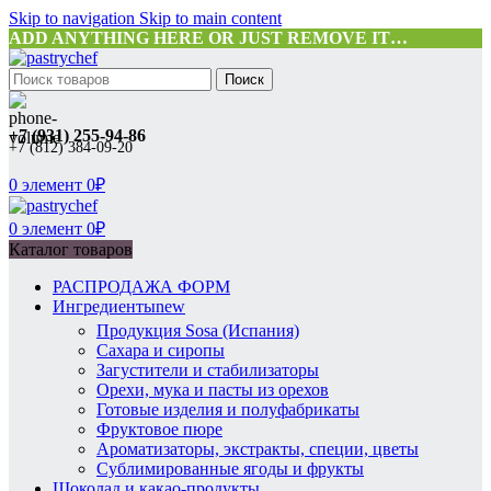
Skip to navigation
Skip to main content
ADD ANYTHING HERE OR JUST REMOVE IT…
Поиск
+7 (931) 255-94-86
+7 (812) 384-09-20
0
элемент
0
₽
0
элемент
0
₽
Каталог товаров
РАСПРОДАЖА ФОРМ
Ингредиенты
new
Продукция Sosa (Испания)
Сахара и сиропы
Загустители и стабилизаторы
Орехи, мука и пасты из орехов
Готовые изделия и полуфабрикаты
Фруктовое пюре
Ароматизаторы, экстракты, специи, цветы
Сублимированные ягоды и фрукты
Шоколад и какао-продукты