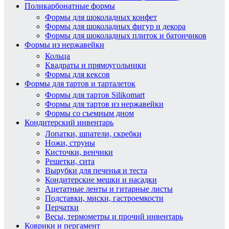
Поликарбонатные формы
Формы для шоколадных конфет
Формы для шоколадных фигур и декора
Формы для шоколадных плиток и батончиков
Формы из нержавейки
Кольца
Квадраты и прямоугольники
Формы для кексов
Формы для тартов и тарталеток
Формы для тартов Silikomart
Формы для тартов из нержавейки
Формы со съемным дном
Кондитерский инвентарь
Лопатки, шпатели, скребки
Ножи, струны
Кисточки, венчики
Решетки, сита
Вырубки для печенья и теста
Кондитерские мешки и насадки
Ацетатные ленты и гитарные листы
Подставки, миски, гастроемкости
Перчатки
Весы, термометры и прочий инвентарь
Коврики и пергамент