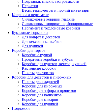
Подставки, миски, гастроемкости
Перчатки
Весы, термометры и прочий инвентарь
Коврики и пергамент
Силиконовые коврики гладкие
Силиконовые коврики перфорированные
Пергамент и тефлоновые коврики
Бумажные формочки
Для конфет и десертов
Для кексов и капкейков
Для куличей
Коробки для тортов
Коробки с ручкой
Прозрачные коробки и тубусы
Коробки для рулетов, кексов, куличей
Картонные коробки
Пакеты для тортов
Коробки для десертов и пирожных
Пакеты для сладостей
Коробки для пирожных
Коробки для зефира и пряников
Коробки для капкейков
Коробки для макарон
Коробки для куличей
Подложки