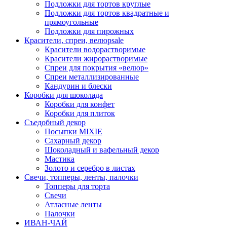
Подложки для тортов круглые
Подложки для тортов квадратные и
прямоугольные
Подложки для пирожных
Красители, спреи, велюр
sale
Красители водорастворимые
Красители жирорастворимые
Спреи для покрытия «велюр»
Спреи металлизированные
Кандурин и блески
Коробки для шоколада
Коробки для конфет
Коробки для плиток
Съедобный декор
Посыпки MIXIE
Сахарный декор
Шоколадный и вафельный декор
Мастика
Золото и серебро в листах
Свечи, топперы, ленты, палочки
Топперы для торта
Свечи
Атласные ленты
Палочки
ИВАН-ЧАЙ