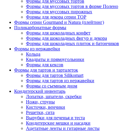
Формы для муссовых тортов
Формы для муссовых тортов в форме Полено
Формы для муссовых пирожных
Формы для декора серии TOP
Формы серии Gourmand и Natura (плейтинг)
Поликарбонатные формы
Формы для шоколадных конфет
Формы для шоколадных фигур и декора
Формы для шоколадных плиток и батончиков
Формы из нержавейки
Кольца
Квадраты и прямоугольники
Формы для кексов
Формы для тартов и тарталеток
Формы для тартов Silikomart
Формы для тартов из нержавейки
Формы со съемным дном
Кондитерский инвентарь
Лопатки, шпатели, скребки
Ножи, струны
Кисточки, венчики
Решетки, сита
Вырубки для печенья и теста
Кондитерские мешки и насадки
Ацетатные ленты и гитарные листы