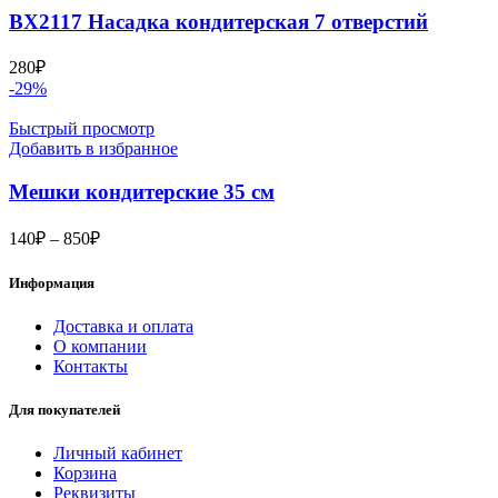
BX2117 Насадка кондитерская 7 отверстий
280
₽
-29%
Быстрый просмотр
Добавить в избранное
Мешки кондитерские 35 см
Диапазон
140
₽
–
850
₽
цен:
140₽
Информация
–
850₽
Доставка и оплата
О компании
Контакты
Для покупателей
Личный кабинет
Корзина
Реквизиты