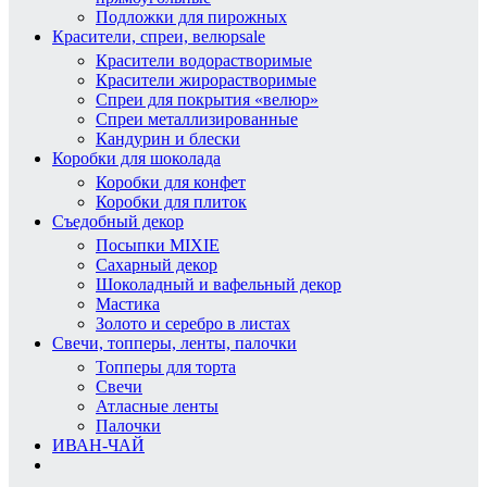
Подложки для пирожных
Красители, спреи, велюр
sale
Красители водорастворимые
Красители жирорастворимые
Спреи для покрытия «велюр»
Спреи металлизированные
Кандурин и блески
Коробки для шоколада
Коробки для конфет
Коробки для плиток
Съедобный декор
Посыпки MIXIE
Сахарный декор
Шоколадный и вафельный декор
Мастика
Золото и серебро в листах
Свечи, топперы, ленты, палочки
Топперы для торта
Свечи
Атласные ленты
Палочки
ИВАН-ЧАЙ