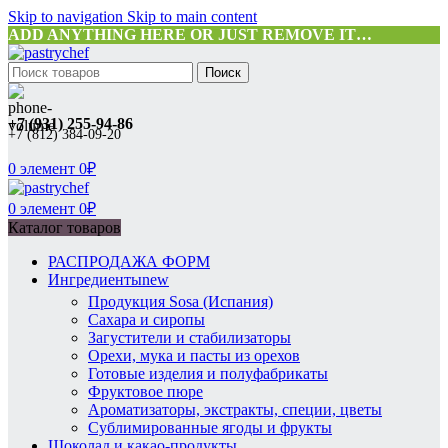
Skip to navigation
Skip to main content
ADD ANYTHING HERE OR JUST REMOVE IT…
Поиск
+7 (931) 255-94-86
+7 (812) 384-09-20
0
элемент
0
₽
0
элемент
0
₽
Каталог товаров
РАСПРОДАЖА ФОРМ
Ингредиенты
new
Продукция Sosa (Испания)
Сахара и сиропы
Загустители и стабилизаторы
Орехи, мука и пасты из орехов
Готовые изделия и полуфабрикаты
Фруктовое пюре
Ароматизаторы, экстракты, специи, цветы
Сублимированные ягоды и фрукты
Шоколад и какао-продукты