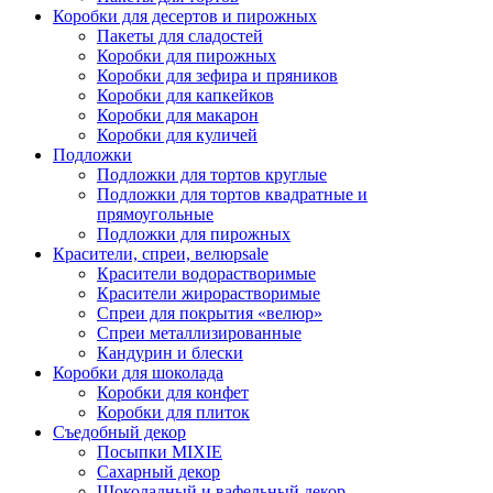
Коробки для десертов и пирожных
Пакеты для сладостей
Коробки для пирожных
Коробки для зефира и пряников
Коробки для капкейков
Коробки для макарон
Коробки для куличей
Подложки
Подложки для тортов круглые
Подложки для тортов квадратные и
прямоугольные
Подложки для пирожных
Красители, спреи, велюр
sale
Красители водорастворимые
Красители жирорастворимые
Спреи для покрытия «велюр»
Спреи металлизированные
Кандурин и блески
Коробки для шоколада
Коробки для конфет
Коробки для плиток
Съедобный декор
Посыпки MIXIE
Сахарный декор
Шоколадный и вафельный декор