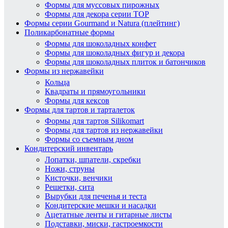
Формы для муссовых пирожных
Формы для декора серии TOP
Формы серии Gourmand и Natura (плейтинг)
Поликарбонатные формы
Формы для шоколадных конфет
Формы для шоколадных фигур и декора
Формы для шоколадных плиток и батончиков
Формы из нержавейки
Кольца
Квадраты и прямоугольники
Формы для кексов
Формы для тартов и тарталеток
Формы для тартов Silikomart
Формы для тартов из нержавейки
Формы со съемным дном
Кондитерский инвентарь
Лопатки, шпатели, скребки
Ножи, струны
Кисточки, венчики
Решетки, сита
Вырубки для печенья и теста
Кондитерские мешки и насадки
Ацетатные ленты и гитарные листы
Подставки, миски, гастроемкости