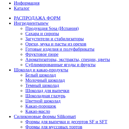
Информация
Каталог
РАСПРОДАЖА ФОРМ
Ингредиенты
new
Продукция Sosa (Испания)
Сахара и сиропы
Загустители и стабилизаторы
Орехи, мука и пасты из орехов
Готовые изделия и полуфабрикаты
Фруктовое пюре
Ароматизаторы, экстракты, специи, цветы
Сублимированные ягоды и фрукты
Шоколад и какао-продукты
Белый шоколад
Молочный шоколад
Темный шоколад
Шоколад для выпечки
Шоколадная глазурь
Цветной шоколад
Какао-порошок
Какао-масло
Силиконовые формы Silikomart
Формы для выпечки и десертов SF и SFT
Формы для муссовых тортов