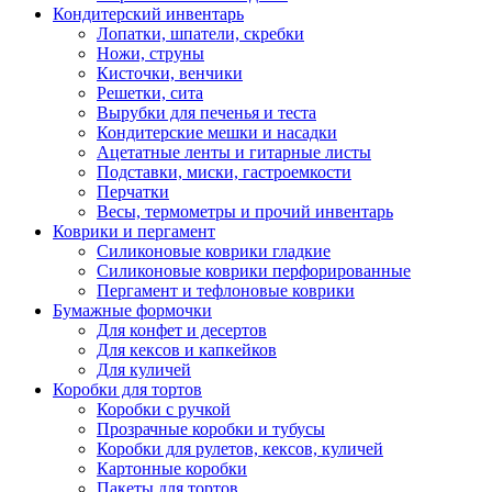
Кондитерский инвентарь
Лопатки, шпатели, скребки
Ножи, струны
Кисточки, венчики
Решетки, сита
Вырубки для печенья и теста
Кондитерские мешки и насадки
Ацетатные ленты и гитарные листы
Подставки, миски, гастроемкости
Перчатки
Весы, термометры и прочий инвентарь
Коврики и пергамент
Силиконовые коврики гладкие
Силиконовые коврики перфорированные
Пергамент и тефлоновые коврики
Бумажные формочки
Для конфет и десертов
Для кексов и капкейков
Для куличей
Коробки для тортов
Коробки с ручкой
Прозрачные коробки и тубусы
Коробки для рулетов, кексов, куличей
Картонные коробки
Пакеты для тортов