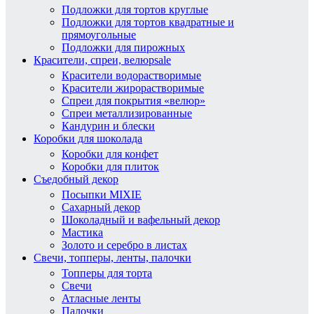
Подложки для тортов круглые
Подложки для тортов квадратные и
прямоугольные
Подложки для пирожных
Красители, спреи, велюр
sale
Красители водорастворимые
Красители жирорастворимые
Спреи для покрытия «велюр»
Спреи металлизированные
Кандурин и блески
Коробки для шоколада
Коробки для конфет
Коробки для плиток
Съедобный декор
Посыпки MIXIE
Сахарный декор
Шоколадный и вафельный декор
Мастика
Золото и серебро в листах
Свечи, топперы, ленты, палочки
Топперы для торта
Свечи
Атласные ленты
Палочки