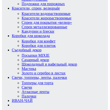
Подложки для пирожных
Красители, спреи, велюр
sale
Красители водорастворимые
Красители жирорастворимые
Спреи для покрытия «велюр»
Спреи металлизированные
Кандурин и блески
Коробки для шоколада
Коробки для конфет
Коробки для плиток
Съедобный декор
Посыпки MIXIE
Сахарный декор
Шоколадный и вафельный декор
Мастика
Золото и серебро в листах
Свечи, топперы, ленты, палочки
Топперы для торта
Свечи
Атласные ленты
Палочки
ИВАН-ЧАЙ