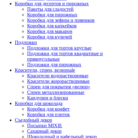
Коробки для десертов и пирожных
Пакеты для сладостей
Коробки для пирожных
Коробки для зефира и пряников
Коробки для капкейков
Коробки для макарон
Коробки для куличей
Подложки
Подложки для тортов круглые
Подложки для тортов квадратные и
прямоугольные
Подложки для пирожных
Красители, спреи, велюр
sale
Красители водорастворимые
Красители жирорастворимые
Спреи для покрытия «велюр»
Спреи металлизированные
Кандурин и блески
Коробки для шоколада
Коробки для конфет
Коробки для плиток
Съедобный декор
Посыпки MIXIE
Сахарный декор
Шоколадный и вафельный декор