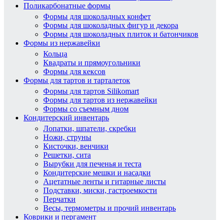
Поликарбонатные формы
Формы для шоколадных конфет
Формы для шоколадных фигур и декора
Формы для шоколадных плиток и батончиков
Формы из нержавейки
Кольца
Квадраты и прямоугольники
Формы для кексов
Формы для тартов и тарталеток
Формы для тартов Silikomart
Формы для тартов из нержавейки
Формы со съемным дном
Кондитерский инвентарь
Лопатки, шпатели, скребки
Ножи, струны
Кисточки, венчики
Решетки, сита
Вырубки для печенья и теста
Кондитерские мешки и насадки
Ацетатные ленты и гитарные листы
Подставки, миски, гастроемкости
Перчатки
Весы, термометры и прочий инвентарь
Коврики и пергамент