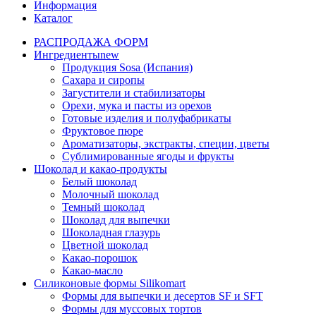
Информация
Каталог
РАСПРОДАЖА ФОРМ
Ингредиенты
new
Продукция Sosa (Испания)
Сахара и сиропы
Загустители и стабилизаторы
Орехи, мука и пасты из орехов
Готовые изделия и полуфабрикаты
Фруктовое пюре
Ароматизаторы, экстракты, специи, цветы
Сублимированные ягоды и фрукты
Шоколад и какао-продукты
Белый шоколад
Молочный шоколад
Темный шоколад
Шоколад для выпечки
Шоколадная глазурь
Цветной шоколад
Какао-порошок
Какао-масло
Силиконовые формы Silikomart
Формы для выпечки и десертов SF и SFT
Формы для муссовых тортов