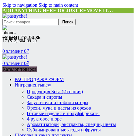
Skip to navigation
Skip to main content
ADD ANYTHING HERE OR JUST REMOVE IT…
Поиск
+7 (931) 255-94-86
+7 (812) 384-09-20
0
элемент
0
₽
0
элемент
0
₽
Каталог товаров
РАСПРОДАЖА ФОРМ
Ингредиенты
new
Продукция Sosa (Испания)
Сахара и сиропы
Загустители и стабилизаторы
Орехи, мука и пасты из орехов
Готовые изделия и полуфабрикаты
Фруктовое пюре
Ароматизаторы, экстракты, специи, цветы
Сублимированные ягоды и фрукты
Шоколад и какао-продукты