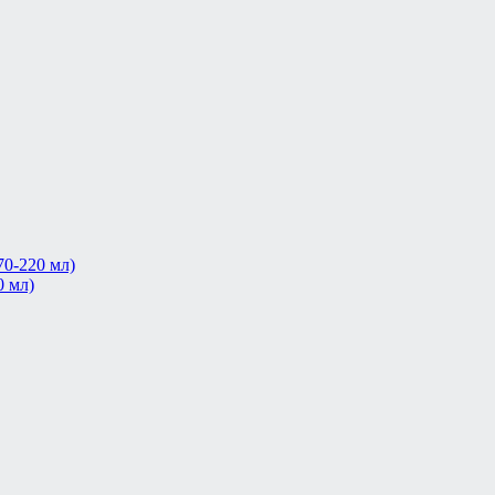
0-220 мл)
0 мл)