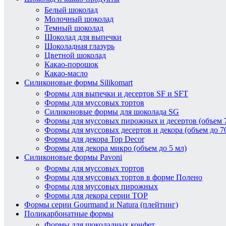
Белый шоколад
Молочный шоколад
Темный шоколад
Шоколад для выпечки
Шоколадная глазурь
Цветной шоколад
Какао-порошок
Какао-масло
Силиконовые формы Silikomart
Формы для выпечки и десертов SF и SFT
Формы для муссовых тортов
Силиконовые формы для шоколада SG
Формы для муссовых пирожных и десертов (объем 7
Формы для муссовых десертов и декора (объем до 7
Формы для декора Top Decor
Формы для декора микро (объем до 5 мл)
Силиконовые формы Pavoni
Формы для муссовых тортов
Формы для муссовых тортов в форме Полено
Формы для муссовых пирожных
Формы для декора серии TOP
Формы серии Gourmand и Natura (плейтинг)
Поликарбонатные формы
Формы для шоколадных конфет