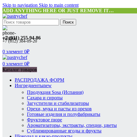
Skip to navigation
Skip to main content
ADD ANYTHING HERE OR JUST REMOVE IT…
Поиск
+7 (931) 255-94-86
+7 (812) 384-09-20
0
элемент
0
₽
0
элемент
0
₽
Каталог товаров
РАСПРОДАЖА ФОРМ
Ингредиенты
new
Продукция Sosa (Испания)
Сахара и сиропы
Загустители и стабилизаторы
Орехи, мука и пасты из орехов
Готовые изделия и полуфабрикаты
Фруктовое пюре
Ароматизаторы, экстракты, специи, цветы
Сублимированные ягоды и фрукты
Шоколад и какао-продукты