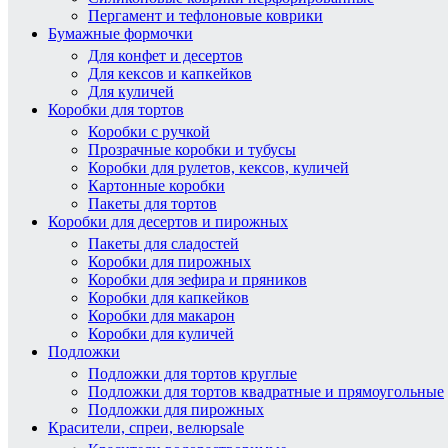
Пергамент и тефлоновые коврики
Бумажные формочки
Для конфет и десертов
Для кексов и капкейков
Для куличей
Коробки для тортов
Коробки с ручкой
Прозрачные коробки и тубусы
Коробки для рулетов, кексов, куличей
Картонные коробки
Пакеты для тортов
Коробки для десертов и пирожных
Пакеты для сладостей
Коробки для пирожных
Коробки для зефира и пряников
Коробки для капкейков
Коробки для макарон
Коробки для куличей
Подложки
Подложки для тортов круглые
Подложки для тортов квадратные и прямоугольные
Подложки для пирожных
Красители, спреи, велюр
sale