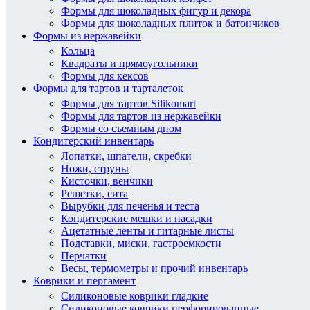
Формы для шоколадных фигур и декора
Формы для шоколадных плиток и батончиков
Формы из нержавейки
Кольца
Квадраты и прямоугольники
Формы для кексов
Формы для тартов и тарталеток
Формы для тартов Silikomart
Формы для тартов из нержавейки
Формы со съемным дном
Кондитерский инвентарь
Лопатки, шпатели, скребки
Ножи, струны
Кисточки, венчики
Решетки, сита
Вырубки для печенья и теста
Кондитерские мешки и насадки
Ацетатные ленты и гитарные листы
Подставки, миски, гастроемкости
Перчатки
Весы, термометры и прочий инвентарь
Коврики и пергамент
Силиконовые коврики гладкие
Силиконовые коврики перфорированные