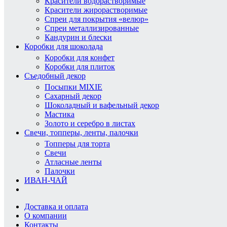
Красители водорастворимые
Красители жирорастворимые
Спреи для покрытия «велюр»
Спреи металлизированные
Кандурин и блески
Коробки для шоколада
Коробки для конфет
Коробки для плиток
Съедобный декор
Посыпки MIXIE
Сахарный декор
Шоколадный и вафельный декор
Мастика
Золото и серебро в листах
Свечи, топперы, ленты, палочки
Топперы для торта
Свечи
Атласные ленты
Палочки
ИВАН-ЧАЙ
Доставка и оплата
О компании
Контакты