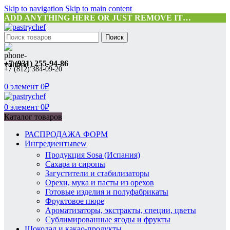
Skip to navigation
Skip to main content
ADD ANYTHING HERE OR JUST REMOVE IT…
Поиск
+7 (931) 255-94-86
+7 (812) 384-09-20
0
элемент
0
₽
0
элемент
0
₽
Каталог товаров
РАСПРОДАЖА ФОРМ
Ингредиенты
new
Продукция Sosa (Испания)
Сахара и сиропы
Загустители и стабилизаторы
Орехи, мука и пасты из орехов
Готовые изделия и полуфабрикаты
Фруктовое пюре
Ароматизаторы, экстракты, специи, цветы
Сублимированные ягоды и фрукты
Шоколад и какао-продукты