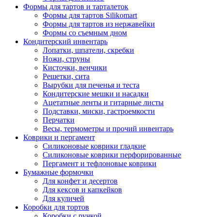
Формы для тартов и тарталеток
Формы для тартов Silikomart
Формы для тартов из нержавейки
Формы со съемным дном
Кондитерский инвентарь
Лопатки, шпатели, скребки
Ножи, струны
Кисточки, венчики
Решетки, сита
Вырубки для печенья и теста
Кондитерские мешки и насадки
Ацетатные ленты и гитарные листы
Подставки, миски, гастроемкости
Перчатки
Весы, термометры и прочий инвентарь
Коврики и пергамент
Силиконовые коврики гладкие
Силиконовые коврики перфорированные
Пергамент и тефлоновые коврики
Бумажные формочки
Для конфет и десертов
Для кексов и капкейков
Для куличей
Коробки для тортов
Коробки с ручкой