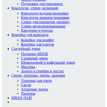
Подложки для пирожных
Красители, спреи, велюр
sale
Красители водорастворимые
Красители жирорастворимые
Спреи для покрытия «велюр»
Спреи металлизированные
Кандурин и блески
Коробки для шоколада
Коробки для конфет
Коробки для плиток
Съедобный декор
Посыпки MIXIE
Сахарный декор
Шоколадный и вафельный декор
Мастика
Золото и серебро в листах
Свечи, топперы, ленты, палочки
Топперы для торта
Свечи
Атласные ленты
Палочки
ИВАН-ЧАЙ