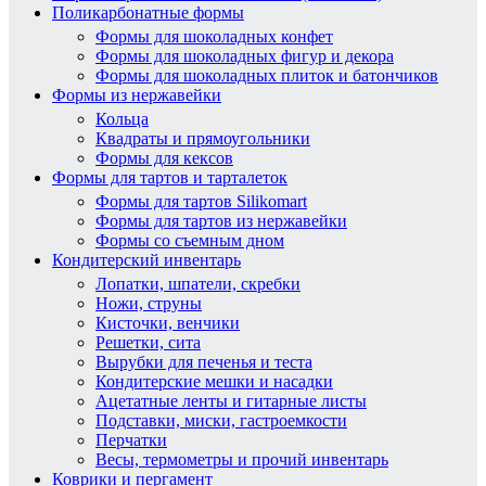
Поликарбонатные формы
Формы для шоколадных конфет
Формы для шоколадных фигур и декора
Формы для шоколадных плиток и батончиков
Формы из нержавейки
Кольца
Квадраты и прямоугольники
Формы для кексов
Формы для тартов и тарталеток
Формы для тартов Silikomart
Формы для тартов из нержавейки
Формы со съемным дном
Кондитерский инвентарь
Лопатки, шпатели, скребки
Ножи, струны
Кисточки, венчики
Решетки, сита
Вырубки для печенья и теста
Кондитерские мешки и насадки
Ацетатные ленты и гитарные листы
Подставки, миски, гастроемкости
Перчатки
Весы, термометры и прочий инвентарь
Коврики и пергамент