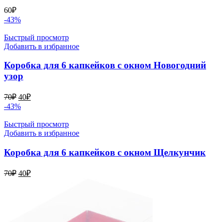
60
₽
-43%
Быстрый просмотр
Добавить в избранное
Коробка для 6 капкейков с окном Новогодний
узор
Первоначальная
Текущая
70
₽
40
₽
цена
цена:
-43%
составляла
40₽.
70₽.
Быстрый просмотр
Добавить в избранное
Коробка для 6 капкейков с окном Щелкунчик
Первоначальная
Текущая
70
₽
40
₽
цена
цена:
составляла
40₽.
70₽.