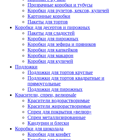
Прозрачные коробки и тубусы
Коробки для рулетов, кексов, куличей
Картонные коробки
Пакеты для тортов
Коробки для десертов и пирожных
Пакеты для сладостей
Коробки для пирожных
Коробки для зефира и пряников
Коробки для капкейков
Коробки для макарон
Коробки для куличей
Подложки
Подложки для тортов круглые
Подложки для тортов квадратные и
прямоугольные
Подложки для пирожных
Красители, спреи, велюр
sale
Красители водорастворимые
Красители жирорастворимые
Спреи для покрытия «велюр»
Спреи металлизированные
Кандурин и блески
Коробки для шоколада
Коробки для конфет
Коробки для плиток