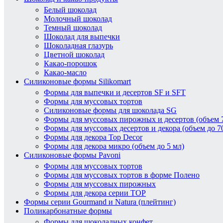
Белый шоколад
Молочный шоколад
Темный шоколад
Шоколад для выпечки
Шоколадная глазурь
Цветной шоколад
Какао-порошок
Какао-масло
Силиконовые формы Silikomart
Формы для выпечки и десертов SF и SFT
Формы для муссовых тортов
Силиконовые формы для шоколада SG
Формы для муссовых пирожных и десертов (объем 7
Формы для муссовых десертов и декора (объем до 7
Формы для декора Top Decor
Формы для декора микро (объем до 5 мл)
Силиконовые формы Pavoni
Формы для муссовых тортов
Формы для муссовых тортов в форме Полено
Формы для муссовых пирожных
Формы для декора серии TOP
Формы серии Gourmand и Natura (плейтинг)
Поликарбонатные формы
Формы для шоколадных конфет