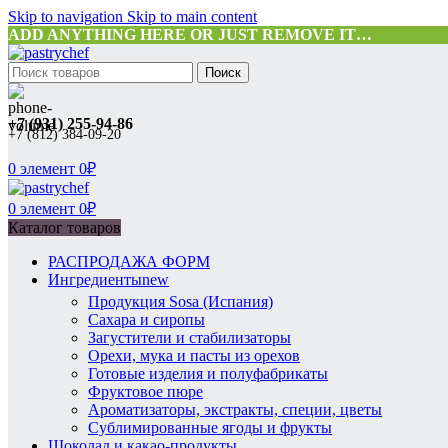
Skip to navigation
Skip to main content
ADD ANYTHING HERE OR JUST REMOVE IT…
Поиск
+7 (931) 255-94-86
+7 (812) 384-09-20
0
элемент
0
₽
0
элемент
0
₽
Каталог товаров
РАСПРОДАЖА ФОРМ
Ингредиенты
new
Продукция Sosa (Испания)
Сахара и сиропы
Загустители и стабилизаторы
Орехи, мука и пасты из орехов
Готовые изделия и полуфабрикаты
Фруктовое пюре
Ароматизаторы, экстракты, специи, цветы
Сублимированные ягоды и фрукты
Шоколад и какао-продукты