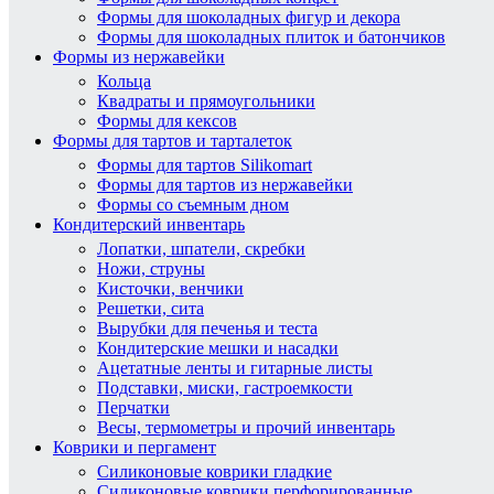
Формы для шоколадных фигур и декора
Формы для шоколадных плиток и батончиков
Формы из нержавейки
Кольца
Квадраты и прямоугольники
Формы для кексов
Формы для тартов и тарталеток
Формы для тартов Silikomart
Формы для тартов из нержавейки
Формы со съемным дном
Кондитерский инвентарь
Лопатки, шпатели, скребки
Ножи, струны
Кисточки, венчики
Решетки, сита
Вырубки для печенья и теста
Кондитерские мешки и насадки
Ацетатные ленты и гитарные листы
Подставки, миски, гастроемкости
Перчатки
Весы, термометры и прочий инвентарь
Коврики и пергамент
Силиконовые коврики гладкие
Силиконовые коврики перфорированные