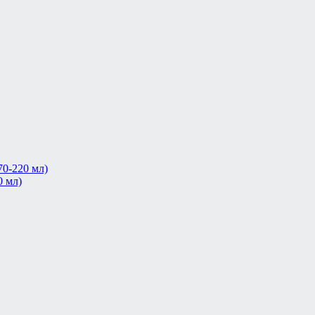
0-220 мл)
0 мл)