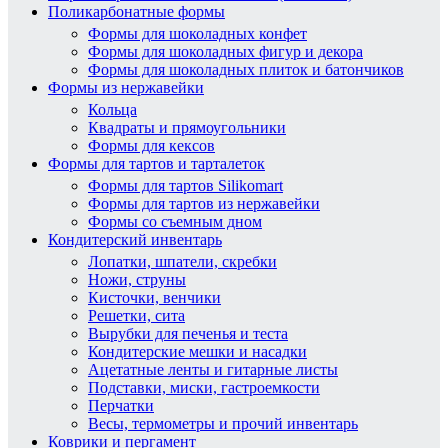
Поликарбонатные формы
Формы для шоколадных конфет
Формы для шоколадных фигур и декора
Формы для шоколадных плиток и батончиков
Формы из нержавейки
Кольца
Квадраты и прямоугольники
Формы для кексов
Формы для тартов и тарталеток
Формы для тартов Silikomart
Формы для тартов из нержавейки
Формы со съемным дном
Кондитерский инвентарь
Лопатки, шпатели, скребки
Ножи, струны
Кисточки, венчики
Решетки, сита
Вырубки для печенья и теста
Кондитерские мешки и насадки
Ацетатные ленты и гитарные листы
Подставки, миски, гастроемкости
Перчатки
Весы, термометры и прочий инвентарь
Коврики и пергамент