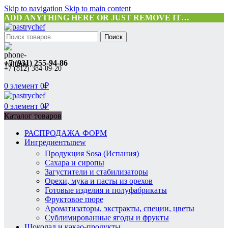
Skip to navigation
Skip to main content
ADD ANYTHING HERE OR JUST REMOVE IT…
Поиск
+7 (931) 255-94-86
+7 (812) 384-09-20
0
элемент
0
₽
0
элемент
0
₽
Каталог товаров
РАСПРОДАЖА ФОРМ
Ингредиенты
new
Продукция Sosa (Испания)
Сахара и сиропы
Загустители и стабилизаторы
Орехи, мука и пасты из орехов
Готовые изделия и полуфабрикаты
Фруктовое пюре
Ароматизаторы, экстракты, специи, цветы
Сублимированные ягоды и фрукты
Шоколад и какао-продукты