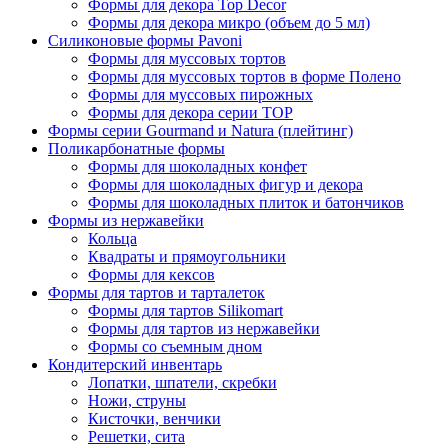
Формы для декора Top Decor
Формы для декора микро (объем до 5 мл)
Силиконовые формы Pavoni
Формы для муссовых тортов
Формы для муссовых тортов в форме Полено
Формы для муссовых пирожных
Формы для декора серии TOP
Формы серии Gourmand и Natura (плейтинг)
Поликарбонатные формы
Формы для шоколадных конфет
Формы для шоколадных фигур и декора
Формы для шоколадных плиток и батончиков
Формы из нержавейки
Кольца
Квадраты и прямоугольники
Формы для кексов
Формы для тартов и тарталеток
Формы для тартов Silikomart
Формы для тартов из нержавейки
Формы со съемным дном
Кондитерский инвентарь
Лопатки, шпатели, скребки
Ножи, струны
Кисточки, венчики
Решетки, сита