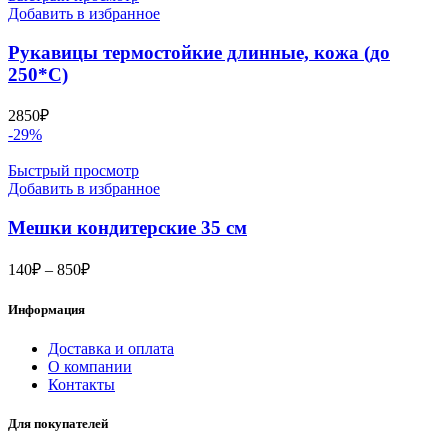
–
Добавить в избранное
480₽
Рукавицы термостойкие длинные, кожа (до
250*С)
2850
₽
-29%
Быстрый просмотр
Добавить в избранное
Мешки кондитерские 35 см
Диапазон
140
₽
–
850
₽
цен:
140₽
Информация
–
850₽
Доставка и оплата
О компании
Контакты
Для покупателей