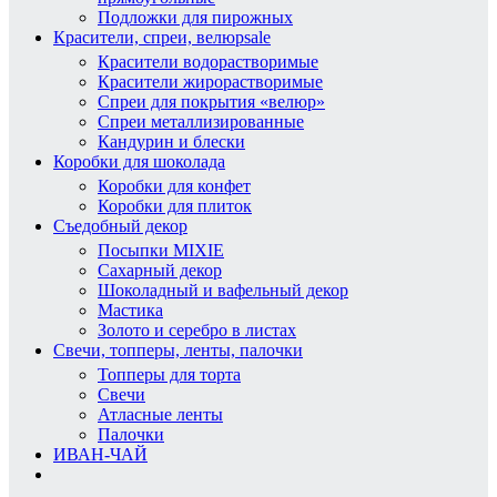
Подложки для пирожных
Красители, спреи, велюр
sale
Красители водорастворимые
Красители жирорастворимые
Спреи для покрытия «велюр»
Спреи металлизированные
Кандурин и блески
Коробки для шоколада
Коробки для конфет
Коробки для плиток
Съедобный декор
Посыпки MIXIE
Сахарный декор
Шоколадный и вафельный декор
Мастика
Золото и серебро в листах
Свечи, топперы, ленты, палочки
Топперы для торта
Свечи
Атласные ленты
Палочки
ИВАН-ЧАЙ