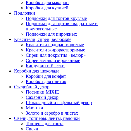
Коробки для макарон
Коробки для куличей
Подложки
Подложки для тортов круглые
Подложки для тортов квадратные и
прямоугольные
Подложки для пирожных
Красители, спреи, велюр
sale
Красители водорастворимые
Красители жирорастворимые
Спреи для покрытия «велюр»
Спреи металлизированные
Кандурин и блески
Коробки для шоколада
Коробки для конфет
Коробки для плиток
Съедобный декор
Посыпки MIXIE
Сахарный декор
Шоколадный и вафельный декор
Мастика
Золото и серебро в листах
Свечи, топперы, ленты, палочки
Топперы для торта
Свечи