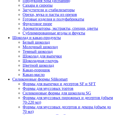
Продукция Sosa (Испания)
Сахара и сиропы
Загустители и стабилизаторы
Орехи, мука и пасты из орехов
Готовые изделия и полуфабрикаты
Фруктовое пюре
Ароматизаторы, экстракты, специи, цветы
Сублимированные ягоды и фрукты
Шоколад и какао-продукты
Белый шоколад
Молочный шоколад
Темный шоколад
Шоколад для выпечки
Шоколадная глазурь
Цветной шоколад
Какао-порошок
Какао-масло
Силиконовые формы Silikomart
Формы для выпечки и десертов SF и SFT
Формы для муссовых тортов
Силиконовые формы для шоколада SG
Формы для муссовых пирожных и десертов (объем
70-220 мл)
Формы для муссовых десертов и декора (объем до
70 мл)