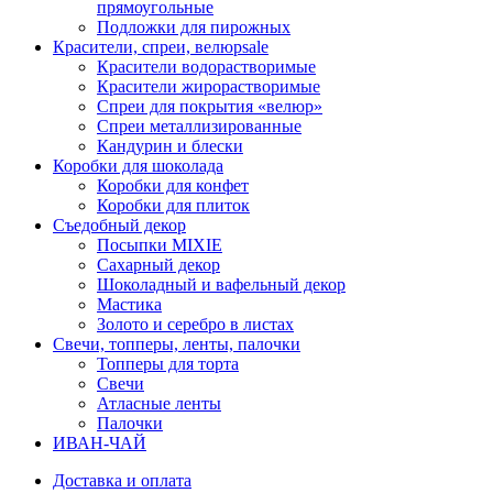
прямоугольные
Подложки для пирожных
Красители, спреи, велюр
sale
Красители водорастворимые
Красители жирорастворимые
Спреи для покрытия «велюр»
Спреи металлизированные
Кандурин и блески
Коробки для шоколада
Коробки для конфет
Коробки для плиток
Съедобный декор
Посыпки MIXIE
Сахарный декор
Шоколадный и вафельный декор
Мастика
Золото и серебро в листах
Свечи, топперы, ленты, палочки
Топперы для торта
Свечи
Атласные ленты
Палочки
ИВАН-ЧАЙ
Доставка и оплата