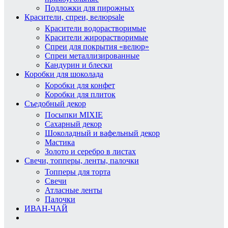
Подложки для пирожных
Красители, спреи, велюр
sale
Красители водорастворимые
Красители жирорастворимые
Спреи для покрытия «велюр»
Спреи металлизированные
Кандурин и блески
Коробки для шоколада
Коробки для конфет
Коробки для плиток
Съедобный декор
Посыпки MIXIE
Сахарный декор
Шоколадный и вафельный декор
Мастика
Золото и серебро в листах
Свечи, топперы, ленты, палочки
Топперы для торта
Свечи
Атласные ленты
Палочки
ИВАН-ЧАЙ