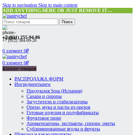
Skip to navigation
Skip to main content
ADD ANYTHING HERE OR JUST REMOVE IT…
Поиск
+7 (931) 255-94-86
+7 (812) 384-09-20
0
элемент
0
₽
0
элемент
0
₽
Каталог товаров
РАСПРОДАЖА ФОРМ
Ингредиенты
new
Продукция Sosa (Испания)
Сахара и сиропы
Загустители и стабилизаторы
Орехи, мука и пасты из орехов
Готовые изделия и полуфабрикаты
Фруктовое пюре
Ароматизаторы, экстракты, специи, цветы
Сублимированные ягоды и фрукты
Шоколад и какао-продукты