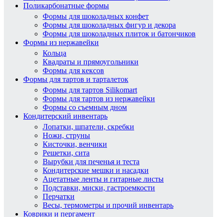
Поликарбонатные формы
Формы для шоколадных конфет
Формы для шоколадных фигур и декора
Формы для шоколадных плиток и батончиков
Формы из нержавейки
Кольца
Квадраты и прямоугольники
Формы для кексов
Формы для тартов и тарталеток
Формы для тартов Silikomart
Формы для тартов из нержавейки
Формы со съемным дном
Кондитерский инвентарь
Лопатки, шпатели, скребки
Ножи, струны
Кисточки, венчики
Решетки, сита
Вырубки для печенья и теста
Кондитерские мешки и насадки
Ацетатные ленты и гитарные листы
Подставки, миски, гастроемкости
Перчатки
Весы, термометры и прочий инвентарь
Коврики и пергамент