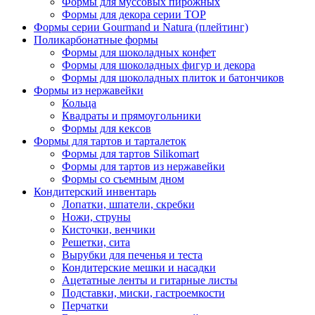
Формы для муссовых пирожных
Формы для декора серии TOP
Формы серии Gourmand и Natura (плейтинг)
Поликарбонатные формы
Формы для шоколадных конфет
Формы для шоколадных фигур и декора
Формы для шоколадных плиток и батончиков
Формы из нержавейки
Кольца
Квадраты и прямоугольники
Формы для кексов
Формы для тартов и тарталеток
Формы для тартов Silikomart
Формы для тартов из нержавейки
Формы со съемным дном
Кондитерский инвентарь
Лопатки, шпатели, скребки
Ножи, струны
Кисточки, венчики
Решетки, сита
Вырубки для печенья и теста
Кондитерские мешки и насадки
Ацетатные ленты и гитарные листы
Подставки, миски, гастроемкости
Перчатки