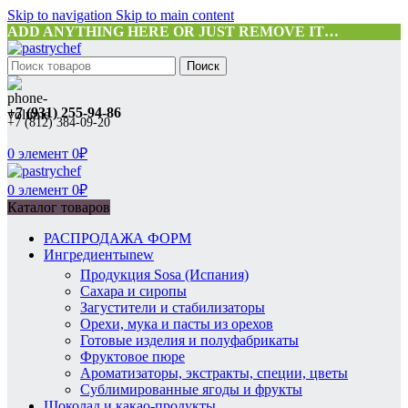
Skip to navigation
Skip to main content
ADD ANYTHING HERE OR JUST REMOVE IT…
Поиск
+7 (931) 255-94-86
+7 (812) 384-09-20
0
элемент
0
₽
0
элемент
0
₽
Каталог товаров
РАСПРОДАЖА ФОРМ
Ингредиенты
new
Продукция Sosa (Испания)
Сахара и сиропы
Загустители и стабилизаторы
Орехи, мука и пасты из орехов
Готовые изделия и полуфабрикаты
Фруктовое пюре
Ароматизаторы, экстракты, специи, цветы
Сублимированные ягоды и фрукты
Шоколад и какао-продукты