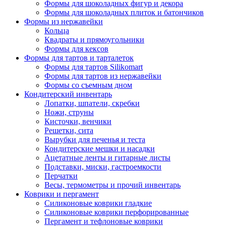
Формы для шоколадных фигур и декора
Формы для шоколадных плиток и батончиков
Формы из нержавейки
Кольца
Квадраты и прямоугольники
Формы для кексов
Формы для тартов и тарталеток
Формы для тартов Silikomart
Формы для тартов из нержавейки
Формы со съемным дном
Кондитерский инвентарь
Лопатки, шпатели, скребки
Ножи, струны
Кисточки, венчики
Решетки, сита
Вырубки для печенья и теста
Кондитерские мешки и насадки
Ацетатные ленты и гитарные листы
Подставки, миски, гастроемкости
Перчатки
Весы, термометры и прочий инвентарь
Коврики и пергамент
Силиконовые коврики гладкие
Силиконовые коврики перфорированные
Пергамент и тефлоновые коврики