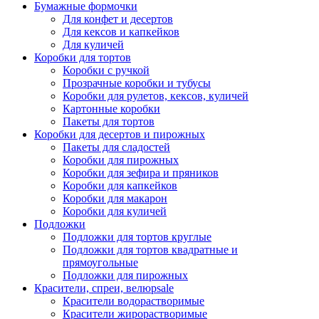
Бумажные формочки
Для конфет и десертов
Для кексов и капкейков
Для куличей
Коробки для тортов
Коробки с ручкой
Прозрачные коробки и тубусы
Коробки для рулетов, кексов, куличей
Картонные коробки
Пакеты для тортов
Коробки для десертов и пирожных
Пакеты для сладостей
Коробки для пирожных
Коробки для зефира и пряников
Коробки для капкейков
Коробки для макарон
Коробки для куличей
Подложки
Подложки для тортов круглые
Подложки для тортов квадратные и
прямоугольные
Подложки для пирожных
Красители, спреи, велюр
sale
Красители водорастворимые
Красители жирорастворимые