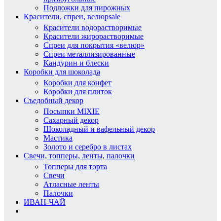
Подложки для пирожных
Красители, спреи, велюр
sale
Красители водорастворимые
Красители жирорастворимые
Спреи для покрытия «велюр»
Спреи металлизированные
Кандурин и блески
Коробки для шоколада
Коробки для конфет
Коробки для плиток
Съедобный декор
Посыпки MIXIE
Сахарный декор
Шоколадный и вафельный декор
Мастика
Золото и серебро в листах
Свечи, топперы, ленты, палочки
Топперы для торта
Свечи
Атласные ленты
Палочки
ИВАН-ЧАЙ