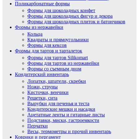
Поликарбонатные формы
Формы для шоколадных конфет
Формы для шоколадных фигур и декора
Формы для шоколадных плиток и батончиков
Формы из нержавейки
Кольца
Квадраты и прямоугольники
Формы для кексов
Формы для тартов и тарталеток
Формы для тартов Silikomart
Формы для тартов из нержавейки
Формы со съемным дном
Кондитерский инвентарь
Лопатки, шпатели, скребки
Ножи, струны
Кисточки, венчики
Решетки, сита
Вырубки для печенья и теста
Кондитерские мешки и насадки
Ацетатные ленты и гитарные листы
Подставки, миски, гастроемкости
Перчатки
Весы, термометры и прочий инвентарь
Коврики и пергамент