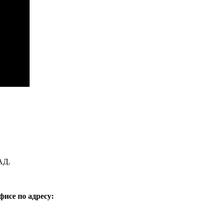
АД.
фисе по адресу: