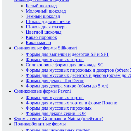
Белый шоколад
Молочный шоколад
Темный шоколад
Шоколад для выпечки
Шоколадная глазурь
Цветной шоколад
Какао-порошок
Какао-масло
Силиконовые формы Silikomart
Формы для выпечки и десертов SF и SFT
Формы для муссовых тортов
Силиконовые формы для шоколада SG
Формы для муссовых пирожных и десертов (объем 7
Формы для муссовых десертов и декора (объем до 7
Формы для декора Top Decor
Формы для декора микро (объем до 5 мл)
Силиконовые формы Pavoni
Формы для муссовых тортов
Формы для муссовых тортов в форме Полено
Формы для муссовых пирожных
Формы для декора серии TOP
Формы серии Gourmand и Natura (плейтинг)
Поликарбонатные формы
Формы для шоколадных конфет