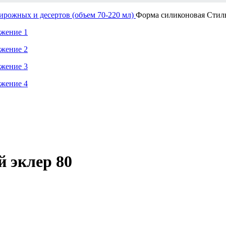
рожных и десертов (объем 70-220 мл)
Форма силиконовая Стил
 эклер 80