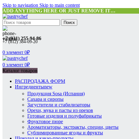
Skip to navigation
Skip to main content
ADD ANYTHING HERE OR JUST REMOVE IT…
Поиск
+7 (931) 255-94-86
+7 (812) 384-09-20
0
элемент
0
₽
0
элемент
0
₽
Каталог товаров
РАСПРОДАЖА ФОРМ
Ингредиенты
new
Продукция Sosa (Испания)
Сахара и сиропы
Загустители и стабилизаторы
Орехи, мука и пасты из орехов
Готовые изделия и полуфабрикаты
Фруктовое пюре
Ароматизаторы, экстракты, специи, цветы
Сублимированные ягоды и фрукты
Шоколад и какао-продукты