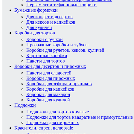
Пергамент и тефлоновые коврики
Бумажные формочки
Для конфет и десертов
Для кексов и капкейков
Для куличей
Коробки для тортов
Коробки с ручкой
Прозрачные коробки и тубусы
Коробки для рулетов, кексов, куличей
Картонные коробки
Пакеты для тортов
Коробки для десертов и пирожных
Пакеты для сладостей
Коробки для пирожных
Коробки для зефира и пряников
Коробки для капкейков
Коробки для макарон
Коробки для куличей
Подложки
Подложки для тортов круглые
Подложки для тортов квадратные и прямоугольные
Подложки для пирожных
Красители, спреи, велюр
sale