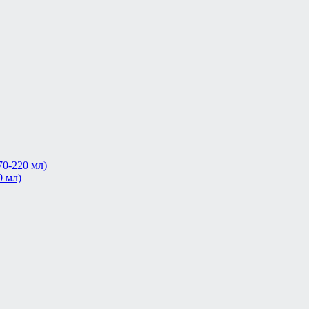
0-220 мл)
0 мл)