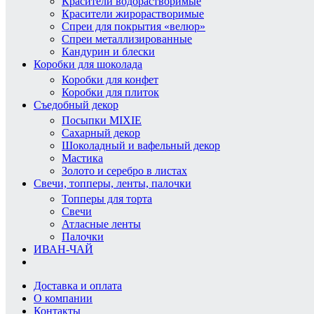
Красители водорастворимые
Красители жирорастворимые
Спреи для покрытия «велюр»
Спреи металлизированные
Кандурин и блески
Коробки для шоколада
Коробки для конфет
Коробки для плиток
Съедобный декор
Посыпки MIXIE
Сахарный декор
Шоколадный и вафельный декор
Мастика
Золото и серебро в листах
Свечи, топперы, ленты, палочки
Топперы для торта
Свечи
Атласные ленты
Палочки
ИВАН-ЧАЙ
Доставка и оплата
О компании
Контакты