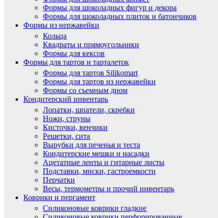
Формы для шоколадных фигур и декора
Формы для шоколадных плиток и батончиков
Формы из нержавейки
Кольца
Квадраты и прямоугольники
Формы для кексов
Формы для тартов и тарталеток
Формы для тартов Silikomart
Формы для тартов из нержавейки
Формы со съемным дном
Кондитерский инвентарь
Лопатки, шпатели, скребки
Ножи, струны
Кисточки, венчики
Решетки, сита
Вырубки для печенья и теста
Кондитерские мешки и насадки
Ацетатные ленты и гитарные листы
Подставки, миски, гастроемкости
Перчатки
Весы, термометры и прочий инвентарь
Коврики и пергамент
Силиконовые коврики гладкие
Силиконовые коврики перфорированные