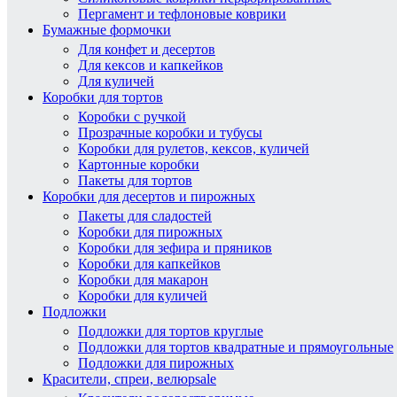
Пергамент и тефлоновые коврики
Бумажные формочки
Для конфет и десертов
Для кексов и капкейков
Для куличей
Коробки для тортов
Коробки с ручкой
Прозрачные коробки и тубусы
Коробки для рулетов, кексов, куличей
Картонные коробки
Пакеты для тортов
Коробки для десертов и пирожных
Пакеты для сладостей
Коробки для пирожных
Коробки для зефира и пряников
Коробки для капкейков
Коробки для макарон
Коробки для куличей
Подложки
Подложки для тортов круглые
Подложки для тортов квадратные и прямоугольные
Подложки для пирожных
Красители, спреи, велюр
sale