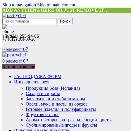
Skip to navigation
Skip to main content
ADD ANYTHING HERE OR JUST REMOVE IT…
Поиск
+7 (931) 255-94-86
+7 (812) 384-09-20
0
элемент
0
₽
0
элемент
0
₽
Каталог товаров
РАСПРОДАЖА ФОРМ
Ингредиенты
new
Продукция Sosa (Испания)
Сахара и сиропы
Загустители и стабилизаторы
Орехи, мука и пасты из орехов
Готовые изделия и полуфабрикаты
Фруктовое пюре
Ароматизаторы, экстракты, специи, цветы
Сублимированные ягоды и фрукты
Шоколад и какао-продукты