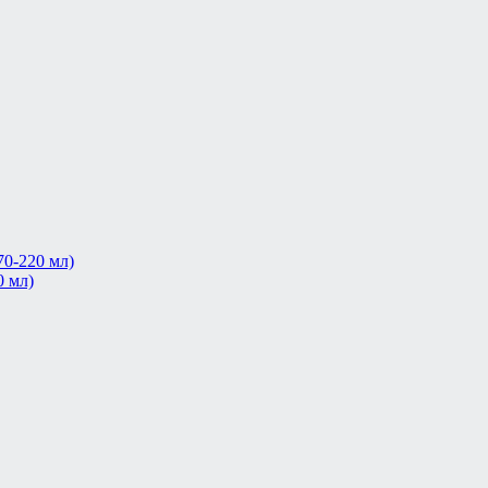
0-220 мл)
0 мл)