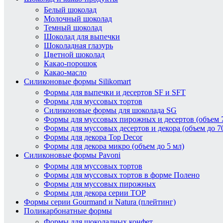
Белый шоколад
Молочный шоколад
Темный шоколад
Шоколад для выпечки
Шоколадная глазурь
Цветной шоколад
Какао-порошок
Какао-масло
Силиконовые формы Silikomart
Формы для выпечки и десертов SF и SFT
Формы для муссовых тортов
Силиконовые формы для шоколада SG
Формы для муссовых пирожных и десертов (объем 7
Формы для муссовых десертов и декора (объем до 7
Формы для декора Top Decor
Формы для декора микро (объем до 5 мл)
Силиконовые формы Pavoni
Формы для муссовых тортов
Формы для муссовых тортов в форме Полено
Формы для муссовых пирожных
Формы для декора серии TOP
Формы серии Gourmand и Natura (плейтинг)
Поликарбонатные формы
Формы для шоколадных конфет