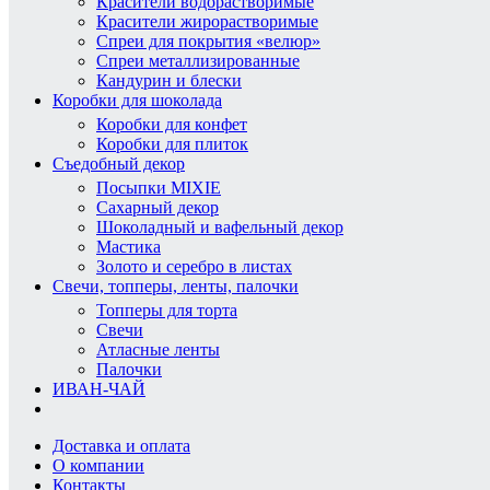
Красители водорастворимые
Красители жирорастворимые
Спреи для покрытия «велюр»
Спреи металлизированные
Кандурин и блески
Коробки для шоколада
Коробки для конфет
Коробки для плиток
Съедобный декор
Посыпки MIXIE
Сахарный декор
Шоколадный и вафельный декор
Мастика
Золото и серебро в листах
Свечи, топперы, ленты, палочки
Топперы для торта
Свечи
Атласные ленты
Палочки
ИВАН-ЧАЙ
Доставка и оплата
О компании
Контакты