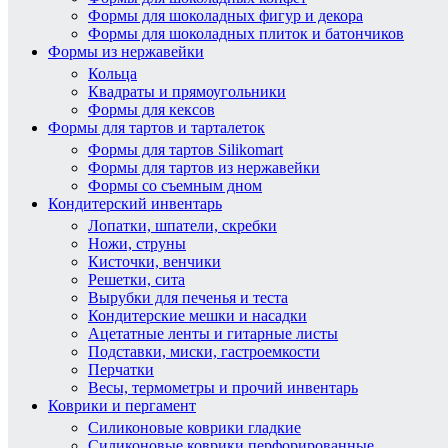
Формы для шоколадных фигур и декора
Формы для шоколадных плиток и батончиков
Формы из нержавейки
Кольца
Квадраты и прямоугольники
Формы для кексов
Формы для тартов и тарталеток
Формы для тартов Silikomart
Формы для тартов из нержавейки
Формы со съемным дном
Кондитерский инвентарь
Лопатки, шпатели, скребки
Ножи, струны
Кисточки, венчики
Решетки, сита
Вырубки для печенья и теста
Кондитерские мешки и насадки
Ацетатные ленты и гитарные листы
Подставки, миски, гастроемкости
Перчатки
Весы, термометры и прочий инвентарь
Коврики и пергамент
Силиконовые коврики гладкие
Силиконовые коврики перфорированные