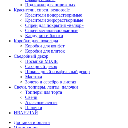
Подложки для пирожных
Красители, спреи, велюр
sale
Красители водорастворимые
Красители жирорастворимые
Спреи для покрытия «велюр»
Спреи металлизированные
Кандурин и блески
Коробки для шоколада
Коробки для конфет
Коробки для плиток
Съедобный декор
Посыпки MIXIE
Сахарный декор
Шоколадный и вафельный декор
Мастика
Золото и серебро в листах
Свечи, топперы, ленты, палочки
Топперы для торта
Свечи
Атласные ленты
Палочки
ИВАН-ЧАЙ
Доставка и оплата
О компании