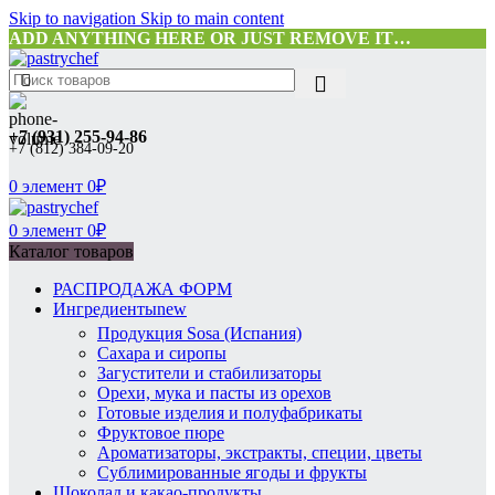
Skip to navigation
Skip to main content
ADD ANYTHING HERE OR JUST REMOVE IT…
+7 (931) 255-94-86
+7 (812) 384-09-20
0
элемент
0
₽
0
элемент
0
₽
Каталог товаров
РАСПРОДАЖА ФОРМ
Ингредиенты
new
Продукция Sosa (Испания)
Сахара и сиропы
Загустители и стабилизаторы
Орехи, мука и пасты из орехов
Готовые изделия и полуфабрикаты
Фруктовое пюре
Ароматизаторы, экстракты, специи, цветы
Сублимированные ягоды и фрукты
Шоколад и какао-продукты