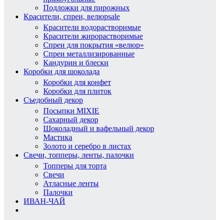
Подложки для пирожных
Красители, спреи, велюр
sale
Красители водорастворимые
Красители жирорастворимые
Спреи для покрытия «велюр»
Спреи металлизированные
Кандурин и блески
Коробки для шоколада
Коробки для конфет
Коробки для плиток
Съедобный декор
Посыпки MIXIE
Сахарный декор
Шоколадный и вафельный декор
Мастика
Золото и серебро в листах
Свечи, топперы, ленты, палочки
Топперы для торта
Свечи
Атласные ленты
Палочки
ИВАН-ЧАЙ