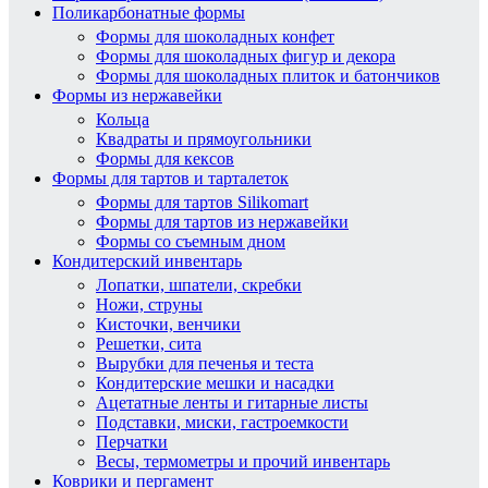
Поликарбонатные формы
Формы для шоколадных конфет
Формы для шоколадных фигур и декора
Формы для шоколадных плиток и батончиков
Формы из нержавейки
Кольца
Квадраты и прямоугольники
Формы для кексов
Формы для тартов и тарталеток
Формы для тартов Silikomart
Формы для тартов из нержавейки
Формы со съемным дном
Кондитерский инвентарь
Лопатки, шпатели, скребки
Ножи, струны
Кисточки, венчики
Решетки, сита
Вырубки для печенья и теста
Кондитерские мешки и насадки
Ацетатные ленты и гитарные листы
Подставки, миски, гастроемкости
Перчатки
Весы, термометры и прочий инвентарь
Коврики и пергамент