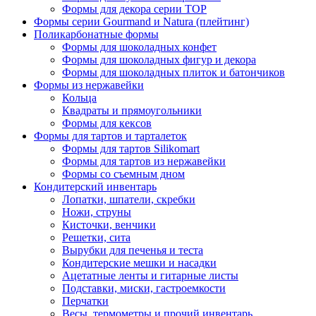
Формы для декора серии TOP
Формы серии Gourmand и Natura (плейтинг)
Поликарбонатные формы
Формы для шоколадных конфет
Формы для шоколадных фигур и декора
Формы для шоколадных плиток и батончиков
Формы из нержавейки
Кольца
Квадраты и прямоугольники
Формы для кексов
Формы для тартов и тарталеток
Формы для тартов Silikomart
Формы для тартов из нержавейки
Формы со съемным дном
Кондитерский инвентарь
Лопатки, шпатели, скребки
Ножи, струны
Кисточки, венчики
Решетки, сита
Вырубки для печенья и теста
Кондитерские мешки и насадки
Ацетатные ленты и гитарные листы
Подставки, миски, гастроемкости
Перчатки
Весы, термометры и прочий инвентарь