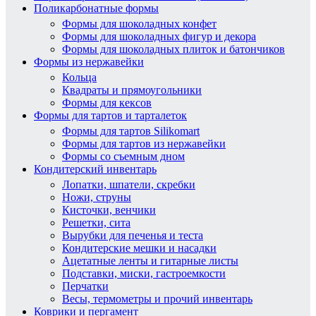
Поликарбонатные формы
Формы для шоколадных конфет
Формы для шоколадных фигур и декора
Формы для шоколадных плиток и батончиков
Формы из нержавейки
Кольца
Квадраты и прямоугольники
Формы для кексов
Формы для тартов и тарталеток
Формы для тартов Silikomart
Формы для тартов из нержавейки
Формы со съемным дном
Кондитерский инвентарь
Лопатки, шпатели, скребки
Ножи, струны
Кисточки, венчики
Решетки, сита
Вырубки для печенья и теста
Кондитерские мешки и насадки
Ацетатные ленты и гитарные листы
Подставки, миски, гастроемкости
Перчатки
Весы, термометры и прочий инвентарь
Коврики и пергамент