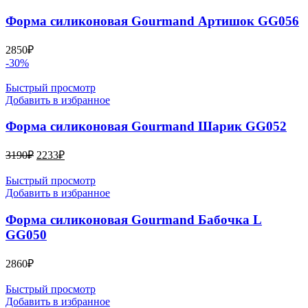
Форма силиконовая Gourmand Артишок GG056
2850
₽
-30%
Быстрый просмотр
Добавить в избранное
Форма силиконовая Gourmand Шарик GG052
Первоначальная
Текущая
3190
₽
2233
₽
цена
цена:
составляла
2233₽.
Быстрый просмотр
3190₽.
Добавить в избранное
Форма силиконовая Gourmand Бабочка L
GG050
2860
₽
Быстрый просмотр
Добавить в избранное