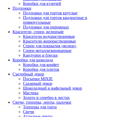
Коробки для куличей
Подложки
Подложки для тортов круглые
Подложки для тортов квадратные и
прямоугольные
Подложки для пирожных
Красители, спреи, велюр
sale
Красители водорастворимые
Красители жирорастворимые
Спреи для покрытия «велюр»
Спреи металлизированные
Кандурин и блески
Коробки для шоколада
Коробки для конфет
Коробки для плиток
Съедобный декор
Посыпки MIXIE
Сахарный декор
Шоколадный и вафельный декор
Мастика
Золото и серебро в листах
Свечи, топперы, ленты, палочки
Топперы для торта
Свечи
Атласные ленты