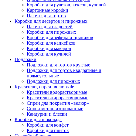
Коробки для рулетов, кексов, куличей
Картонные коробки
Пакеты для тортов
Коробки для десертов и пирожных
Пакеты для сладостей
Коробки для пирожных
Коробки для зефира и пряников
Коробки для капкейков
Коробки для макарон
Коробки для куличей
Подложки
Подложки для тортов круглые
Подложки для тортов квадратные и
прямоугольные
Подложки для пирожных
Красители, спреи, велюр
sale
Красители водорастворимые
Красители жирорастворимые
Спреи для покрытия «велюр»
Спреи металлизированные
Кандурин и блески
Коробки для шоколада
Коробки для конфет
Коробки для плиток
Съедобный декор