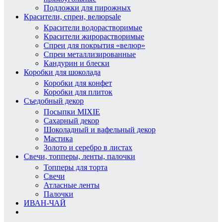
Подложки для пирожных
Красители, спреи, велюр
sale
Красители водорастворимые
Красители жирорастворимые
Спреи для покрытия «велюр»
Спреи металлизированные
Кандурин и блески
Коробки для шоколада
Коробки для конфет
Коробки для плиток
Съедобный декор
Посыпки MIXIE
Сахарный декор
Шоколадный и вафельный декор
Мастика
Золото и серебро в листах
Свечи, топперы, ленты, палочки
Топперы для торта
Свечи
Атласные ленты
Палочки
ИВАН-ЧАЙ