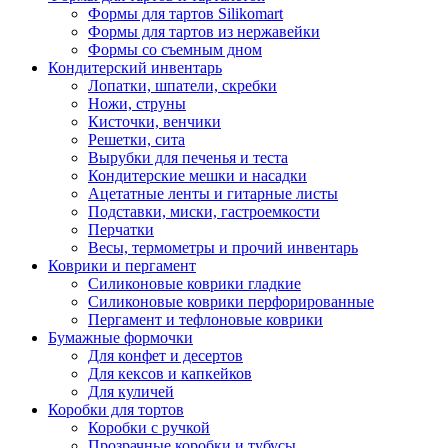
Формы для тартов Silikomart
Формы для тартов из нержавейки
Формы со съемным дном
Кондитерский инвентарь
Лопатки, шпатели, скребки
Ножи, струны
Кисточки, венчики
Решетки, сита
Вырубки для печенья и теста
Кондитерские мешки и насадки
Ацетатные ленты и гитарные листы
Подставки, миски, гастроемкости
Перчатки
Весы, термометры и прочий инвентарь
Коврики и пергамент
Силиконовые коврики гладкие
Силиконовые коврики перфорированные
Пергамент и тефлоновые коврики
Бумажные формочки
Для конфет и десертов
Для кексов и капкейков
Для куличей
Коробки для тортов
Коробки с ручкой
Прозрачные коробки и тубусы