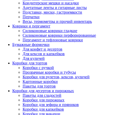
Кондитерские мешки и насадки
Ацетатные ленты и гитарные листы
Подставки, миски, гастроемкости
Перчатки
Весы, термометры и прочий инвентарь
Коврики и пергамент
Силиконовые коврики гладкие
Силиконовые коврики перфорированные
Пергамент и тефлоновые коврики
Бумажные формочки
Для конфет и десертов
Для кексов и капкейков
Для куличей
Коробки для тортов
Коробки с ручкой
Прозрачные коробки и тубусы
Коробки для рулетов, кексов, куличей
Картонные коробки
Пакеты для тортов
Коробки для десертов и пирожных
Пакеты для сладостей
Коробки для пирожных
Коробки для зефира и пряников
Коробки для капкейков
Коробки для макарон