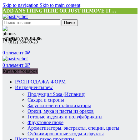
Skip to navigation
Skip to main content
ADD ANYTHING HERE OR JUST REMOVE IT…
Поиск
+7 (931) 255-94-86
+7 (812) 384-09-20
0
элемент
0
₽
0
элемент
0
₽
Каталог товаров
РАСПРОДАЖА ФОРМ
Ингредиенты
new
Продукция Sosa (Испания)
Сахара и сиропы
Загустители и стабилизаторы
Орехи, мука и пасты из орехов
Готовые изделия и полуфабрикаты
Фруктовое пюре
Ароматизаторы, экстракты, специи, цветы
Сублимированные ягоды и фрукты
Шоколад и какао-продукты