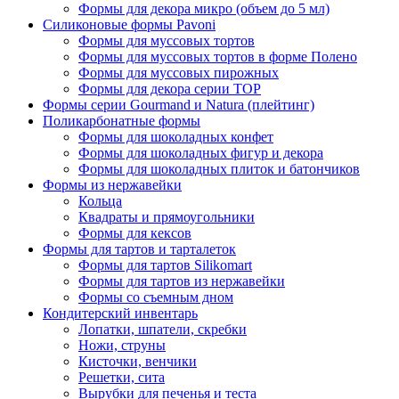
Формы для декора микро (объем до 5 мл)
Силиконовые формы Pavoni
Формы для муссовых тортов
Формы для муссовых тортов в форме Полено
Формы для муссовых пирожных
Формы для декора серии TOP
Формы серии Gourmand и Natura (плейтинг)
Поликарбонатные формы
Формы для шоколадных конфет
Формы для шоколадных фигур и декора
Формы для шоколадных плиток и батончиков
Формы из нержавейки
Кольца
Квадраты и прямоугольники
Формы для кексов
Формы для тартов и тарталеток
Формы для тартов Silikomart
Формы для тартов из нержавейки
Формы со съемным дном
Кондитерский инвентарь
Лопатки, шпатели, скребки
Ножи, струны
Кисточки, венчики
Решетки, сита
Вырубки для печенья и теста